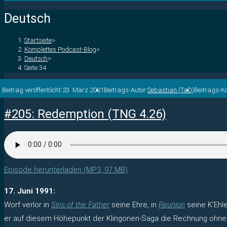
Deutsch
Startseite
>
Komplettes Podcast-Blog
>
Deutsch
>
Seite 34
Beitrag veröffentlicht:
23. März 2021
Beitrags-Autor:
Sebastian (TaD)
Beitrags-K
#205: Redemption (TNG 4.26)
Episode herunterladen (MP3, 97 MB)
17. Juni 1991:
Worf verlor in
Sins of the Father
seine Ehre, in
Reunion
seine K’Ehl
er auf diesem Höhepunkt der Klingonen-Saga die Rechnung ohne d