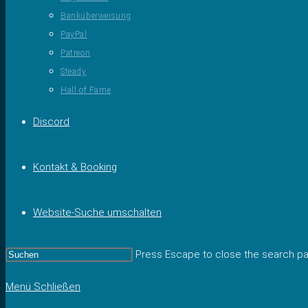
Banküberweisung
PayPal
Patreon
Steady
Hall of Fame
Discord
Kontakt & Booking
Website-Suche umschalten
Press Escape to close the search pa
Menü
Schließen