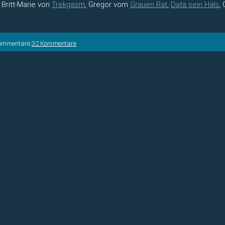
, Britt-Marie von
Trekgasm
, Gregor vom
Grauen Rat
,
Data sein Hals
,
ommentare:
32 Kommentare