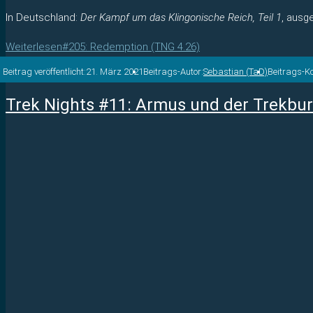
In Deutschland:
Der Kampf um das Klingonische Reich, Teil 1
, ausg
Weiterlesen
#205: Redemption (TNG 4.26)
Beitrag veröffentlicht:
21. März 2021
Beitrags-Autor:
Sebastian (TaD)
Beitrags-K
Trek Nights #11: Armus und der Trekbu