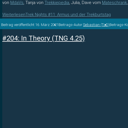
von
MdaVs
, Tanja von
Trekkiepedia
, Julia, Dave vom
Mateschrank
Weiterlesen
Trek Nights #11: Armus und der Trekburtstag
Beitrag veröffentlicht:
16. März 2021
Beitrags-Autor:
Sebastian (TaD)
Beitrags-K
#204: In Theory (TNG 4.25)