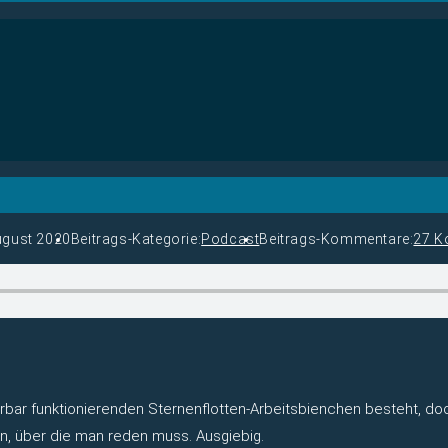
ugust 2020
Beitrags-Kategorie:
Podcast
Beitrags-Kommentare:
27 K
rbar funktionierenden Sternenflotten-Arbeitsbienchen besteht, do
n, über die man reden muss. Ausgiebig.