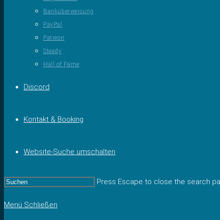
Banküberweisung
PayPal
Patreon
Steady
Hall of Fame
Discord
Kontakt & Booking
Website-Suche umschalten
Press Escape to close the search pa
Menü
Schließen