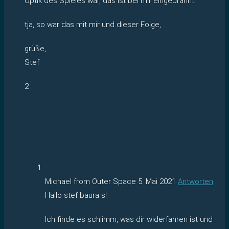
Optik des Spieles war, das ist bei mir eingebrannt.
tja, so war das mit mir und dieser Folge,
grüße,
Stef
2
Michael from Outer Space
5. Mai 2021
Antworten
Hallo stef baura s!
Ich finde es schlimm, was dir widerfahren ist und