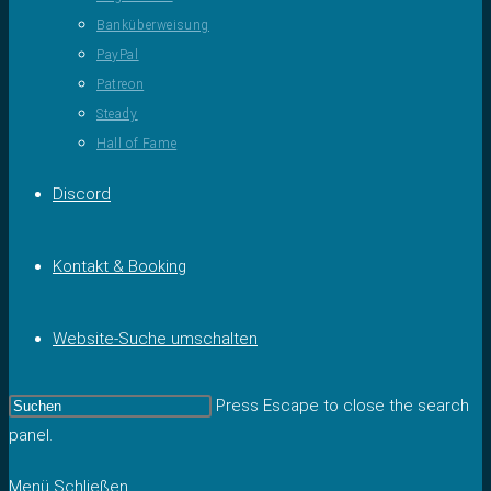
Banküberweisung
PayPal
Patreon
Steady
Hall of Fame
Discord
Kontakt & Booking
Website-Suche umschalten
Press Escape to close the search
panel.
Menü
Schließen