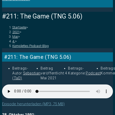
#211: The Game (TNG 5.06)
Startseite
>
2021
>
Mai
>
4.
>
Komplettes Podcast-Blog
#211: The Game (TNG 5.06)
Beitrags-
Beitrag
Beitrags-
Beitrags
Autor:
Sebastian
veröffentlicht:
4.
Kategorie:
Podcast
Kommen
(TaD)
Mai 2021
Episode herunterladen (MP3, 75 MB)
28. Oktober 1991: