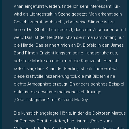
Khan eingeführt werden, finde ich sehr interessant. Kirk
wird als Lichtgestalt in Szene gesetzt. Man erkennt sein
Gesicht zuerst noch nicht, aber seine Stimme ist zu
hören. Der Shot ist so gesetzt, dass der Zuschauer sofort
weiß: Das ist der Held! Bei Khan sieht man am Anfang nur
die Hände. Das erinnert mich an Dr. Blofeld in den James
Bond-Filmen. Er zieht langsam seine Handschuhe aus,
setzt die Maske ab und nimmt die Kapuze ab. Hier ist
sofort klar, dass Khan der Fiesling ist. Ich finde einfach
diese kraftvolle Inszenierung toll, die mit Bildern eine
dichte Atmosphäre erzeugt. Ein anders schönes Beispiel
dafür ist die erwähnte melancholisch-traurige
„Geburtstagsfeier“ mit Kirk und McCoy.
Die künstlich angelegte Höhle, in der die Doktoren Marcus
ihr Genesis-Gerät testeten, habt ihr mit „Reise zum
Mittelpunkt der Erde“ in Verbindung gebracht. Angesichts