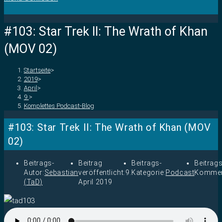
#103: Star Trek II: The Wrath of Khan
(MOV 02)
Startseite
>
2019
>
April
>
9.
>
Komplettes Podcast-Blog
#103: Star Trek II: The Wrath of Khan (MOV
02)
Beitrags-
Beitrag
Beitrags-
Beitrags
Autor:
Sebastian
veröffentlicht:
9.
Kategorie:
Podcast
Kommen
(TaD)
April 2019