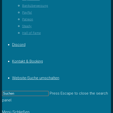
Banküberweisung
PayPal
Patreon
Steady
Hall of Fame
Discord
Kontakt & Booking
Website-Suche umschalten
Press Escape to close the search
panel.
Menü
Schließen