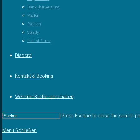
Banküberweisung
PayPal
Patreon
Steady
Hall of Fame
Discord
Kontakt & Booking
Website-Suche umschalten
Press Escape to close the search pa
Menü
Schließen