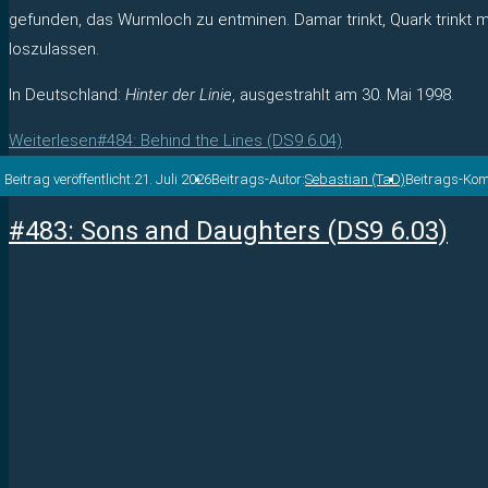
gefunden, das Wurmloch zu entminen. Damar trinkt, Quark trinkt m
loszulassen.
In Deutschland:
Hinter der Linie
, ausgestrahlt am 30. Mai 1998.
Weiterlesen
#484: Behind the Lines (DS9 6.04)
Beitrag veröffentlicht:
21. Juli 2026
Beitrags-Autor:
Sebastian (TaD)
Beitrags-Ko
#483: Sons and Daughters (DS9 6.03)