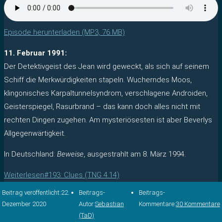
Episode herunterladen (MP3, 76 MB)
11. Februar 1991:
Der Detektivgeist des Jean wird geweckt, als sich auf seinem
Schiff die Merkwürdigkeiten stapeln. Wucherndes Moos,
klingonisches Karpaltunnelsyndrom, verschlagene Androiden,
Geisterspiegel, Rasurbrand – das kann doch alles nicht mit
rechten Dingen zugehen. Am mysteriösesten ist aber Beverlys
Allgegenwärtigkeit.
In Deutschland:
Beweise
, ausgestrahlt am 8. März 1994.
Weiterlesen
#193: Clues (TNG 4.14)
Beitrag veröffentlicht:
22.
Beitrags-
Beitrags-
Dezember 2020
Autor:
Sebastian
Kommentare:
30 Kommentare
(TaD)