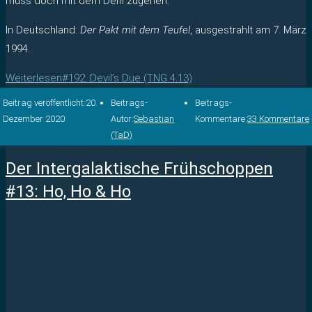
muss doch mit dem Deifi zugehen.
In Deutschland:
Der Pakt mit dem Teufel
, ausgestrahlt am 7. März
1994.
Weiterlesen
#192: Devil’s Due (TNG 4.13)
Beitrag veröffentlicht:
20.
Beitrags-
Beitrags-
Dezember 2020
Autor:
Sebastian
Kommentare:
33 Kommentare
(TaD)
Der Intergalaktische Frühschoppen
#13: Ho, Ho & Ho