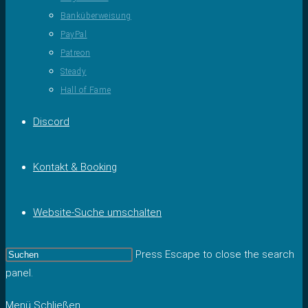
Banküberweisung
PayPal
Patreon
Steady
Hall of Fame
Discord
Kontakt & Booking
Website-Suche umschalten
Press Escape to close the search
panel.
Menü
Schließen