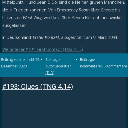
Mittelpunkt – und Jean & Co. sind die kleinen grünen Männchen,
die in Frieden kommen. Von
Emergency Room
über
Cheers
bis
hin zu
The West Wing
wird kein 90er-Serien-Betrachtungswinkel
ausgelassen.
In Deutschland:
Erster Kontakt
, ausgestrahlt am 9. März 1994.
Weiterlesen
#194: First Contact (TNG 4.15)
Beitrag veröffentlicht:
29.
Beitrags-
Beitrags-
Dezember 2020
Autor:
Sebastian
Kommentare:
35 Kommentare
(TaD)
#193: Clues (TNG 4.14)