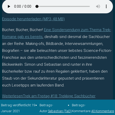
Episode herunterladen (MP3, 48 MB)
Bücher, Bücher, Bücher!
Eine Sondersendung zum Thema Trek-
Romane gab es bereits
, deshalb sind diesmal die Sachbücher
an der Reihe. Making-ofs, Bildbände, Interviewsammlungen,
Biografien – sie alle beleuchten unser liebstes Science-Fiction-
Franchise aus den unterschiedlichsten und faszinierendsten
Blickwinkeln. Simon und Sebastian sind runter in ihre
Bücherkeller bzw. rauf zu ihren Regalen geklettert, haben den
Staub von der Sekundärliteratur gepustet und präsentieren
euch Lesetipps am laufenden Band.
Weiterlesen
Trek am Freitag #18: Trekkige Sachbücher
Beitrag veröffentlicht:
19.
Beitrags-
Beitrags-
Januar 2021
Autor:
Sebastian (TaD)
Kommentare:
40 Kommentare