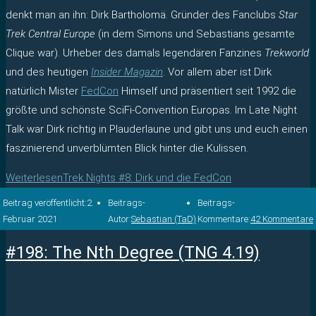
denkt man an ihn: Dirk Bartholomä. Gründer des Fanclubs
Star
Trek Central Europe
(in dem Simons und Sebastians gesamte
Clique war). Urheber des damals legendären Fanzines
Trekworld
und des heutigen
Insider Magazin
. Vor allem aber ist Dirk
natürlich Mister
FedCon
Himself und präsentiert seit 1992 die
größte und schönste SciFi-Convention Europas. Im Late Night
Talk war Dirk richtig in Plauderlaune und gibt uns und euch einen
faszinierend unverblümten Blick hinter die Kulissen.
Weiterlesen
Trek Nights #8: Dirk und die FedCon
Beitrag veröffentlicht:
2.
Beitrags-
Beitrags-
Februar 2021
Autor:
Sebastian (TaD)
Kommentare:
42 Kommentare
#198: The Nth Degree (TNG 4.19)