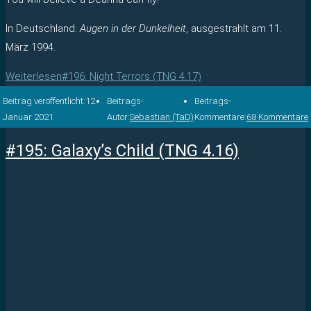
In Deutschland:
Augen in der Dunkelheit
, ausgestrahlt am 11.
März 1994.
Weiterlesen
#196: Night Terrors (TNG 4.17)
Beitrag veröffentlicht:
12.
Beitrags-
Beitrags-
Januar 2021
Autor:
Sebastian (TaD)
Kommentare:
68 Kommentare
#195: Galaxy’s Child (TNG 4.16)