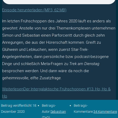
Episode herunterladen (MP3, 62 MB)
Im letzten Frühschoppen des Jahres 2020 läuft es anders als
gewohnt: Anstelle von nur drei Themenkomplexen unternehmen
Simon und Sebastian einen Parforceritt durch gleich zehn
Anregungen, die aus der Hörerschaft kommen. Greift zu
Glühwein und Lebkuchen, wenn zuerst Star-Trek-
Angelegenheiten, dann persönliche bzw. podcast-bezogene
Dinge und schließlich Meta-Fragen zu
Trek am Dienstag
besprochen werden. Und dann wäre da noch die
geheimnisvolle, elfte Zusatzfrage.
Weiterlesen
Der Intergalaktische Frühschoppen #13: Ho, Ho &
Ho
Beitrag veröffentlicht:
18.
Beitrags-
Beitrags-
Dezember 2020
Autor:
Sebastian
Kommentare:
34 Kommentare
(TaD)