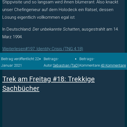
Stippvisite und so langsam wird ihnen blümerant. Also knackt
unser Chefingenieur auf dem Holodeck ein Rätsel, dessen
Lösung eigentlich vollkommen egal ist.
In Deutschland:
Der unbekannte Schatten
, ausgestrahlt am 14.
März 1994.
Weiterlesen
#197: Identity Crisis (TNG 4.18)
Beitrag veröffentlicht:
22.
Beitrags-
Beitrags-
Januar 2021
Autor:
Sebastian (TaD)
Kommentare:
43 Kommentare
Trek am Freitag #18: Trekkige
Sachbücher