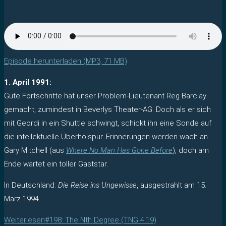
Episode herunterladen (MP3, 71 MB)
1. April 1991:
Gute Fortschritte hat unser Problem-Lieutenant Reg Barclay
gemacht, zumindest in Beverlys Theater-AG. Doch als er sich
mit Geordi in ein Shuttle schwingt, schickt ihn eine Sonde auf
die intellektuelle Überholspur. Erinnerungen werden wach an
Gary Mitchell (aus
Where No Man Has Gone Before
), doch am
Ende wartet ein toller Gaststar.
In Deutschland:
Die Reise ins Ungewisse
, ausgestrahlt am 15.
März 1994.
Weiterlesen
#198: The Nth Degree (TNG 4.19)