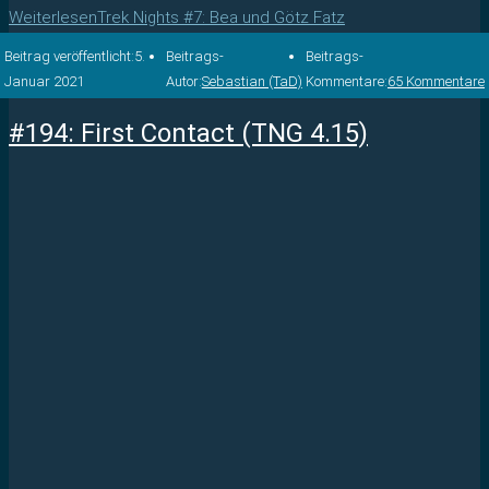
Weiterlesen
Trek Nights #7: Bea und Götz Fatz
Beitrag veröffentlicht:
5.
Beitrags-
Beitrags-
Januar 2021
Autor:
Sebastian (TaD)
Kommentare:
65 Kommentare
#194: First Contact (TNG 4.15)