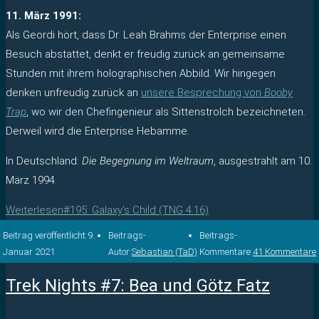
11. März 1991:
Als Geordi hört, dass Dr. Leah Brahms der Enterprise einen
Besuch abstattet, denkt er freudig zurück an gemeinsame
Stunden mit ihrem holographischen Abbild. Wir hingegen
denken unfreudig zurück an
unsere Besprechung von
Booby
Trap
, wo wir den Chefingenieur als Sittenstrolch bezeichneten.
Derweil wird die Enterprise Hebamme.
In Deutschland:
Die Begegnung im Weltraum
, ausgestrahlt am 10.
März 1994.
Weiterlesen
#195: Galaxy’s Child (TNG 4.16)
Beitrag veröffentlicht:
9.
Beitrags-
Beitrags-
Januar 2021
Autor:
Sebastian (TaD)
Kommentare:
41 Kommentare
Trek Nights #7: Bea und Götz Fatz