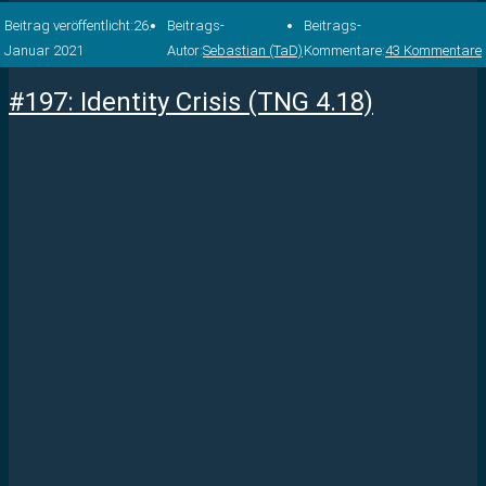
Beitrag veröffentlicht:
26.
Beitrags-
Beitrags-
Januar 2021
Autor:
Sebastian (TaD)
Kommentare:
43 Kommentare
#197: Identity Crisis (TNG 4.18)