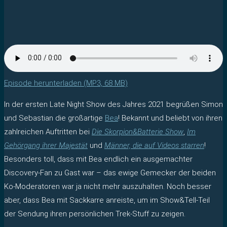
Episode herunterladen (MP3, 68 MB)
In der ersten Late Night Show des Jahres 2021 begrüßen Simon
und Sebastian die großartige
Bea
! Bekannt und beliebt von ihren
zahlreichen Auftritten bei
Die Skorpion&Batterie Show
,
Im
Gehörgang ihrer Majestät
und
Männer, die auf Videos starren
!
Besonders toll, dass mit Bea endlich ein ausgemachter
Discovery-Fan zu Gast war – das ewige Gemecker der beiden
Ko-Moderatoren war ja nicht mehr auszuhalten. Noch besser
aber, dass Bea mit Sackkarre anreiste, um im Show&Tell-Teil
der Sendung ihren persönlichen Trek-Stuff zu zeigen.