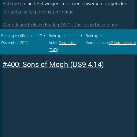
Schmökern und Schwelgen im blauen Universum eingeladen.
Fortsetzung folgt nächsten Freitag.
Weiterlesen
Trek am Freitag #47.1: Das blaue Universum
Beitrag veröffentlicht:
17.
Beitrags-
Beitrags-
Dezember 2024
Autor:
Sebastian
Kommentare:
42 Kommentare
(TaD)
#400: Sons of Mogh (DS9 4.14)