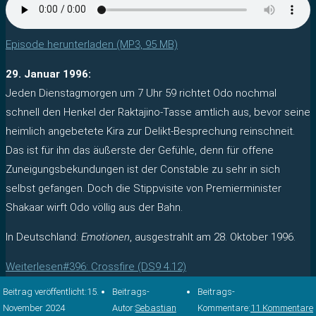
Episode herunterladen (MP3, 95 MB)
29. Januar 1996:
Jeden Dienstagmorgen um 7 Uhr 59 richtet Odo nochmal
schnell den Henkel der Raktajino-Tasse amtlich aus, bevor seine
heimlich angebetete Kira zur Delikt-Besprechung reinschneit.
Das ist für ihn das äußerste der Gefühle, denn für offene
Zuneigungsbekundungen ist der Constable zu sehr in sich
selbst gefangen. Doch die Stippvisite von Premierminister
Shakaar wirft Odo völlig aus der Bahn.
In Deutschland:
Emotionen
, ausgestrahlt am 28. Oktober 1996.
Weiterlesen
#396: Crossfire (DS9 4.12)
Beitrag veröffentlicht:
15.
Beitrags-
Beitrags-
November 2024
Autor:
Sebastian
Kommentare:
11 Kommentare