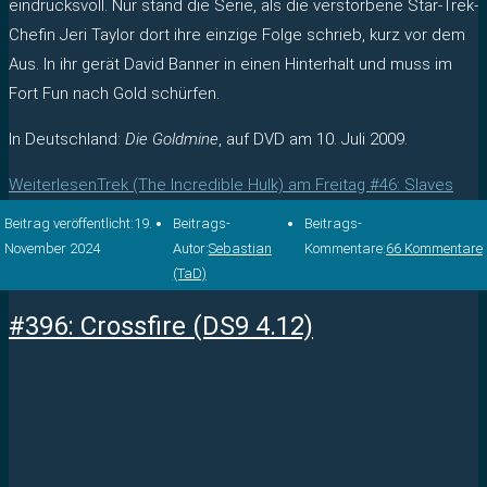
eindrucksvoll. Nur stand die Serie, als die verstorbene Star-Trek-
Chefin Jeri Taylor dort ihre einzige Folge schrieb, kurz vor dem
Aus. In ihr gerät David Banner in einen Hinterhalt und muss im
Fort Fun nach Gold schürfen.
In Deutschland:
Die Goldmine
, auf DVD am 10. Juli 2009.
Weiterlesen
Trek (The Incredible Hulk) am Freitag #46: Slaves
Beitrag veröffentlicht:
19.
Beitrags-
Beitrags-
November 2024
Autor:
Sebastian
Kommentare:
66 Kommentare
(TaD)
#396: Crossfire (DS9 4.12)