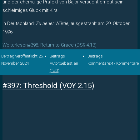
und der ehemalige Präfekt von Bajor versucht erneut sein
schleimiges Glück mit Kira.
In Deutschland:
Zu neuer Würde
, ausgestrahlt am 29. Oktober
1996.
Weiterlesen
#398: Return to Grace (DS9 4.13)
Beitrag veröffentlicht:
26.
Beitrags-
Beitrags-
November 2024
Autor:
Sebastian
Kommentare:
47 Kommentare
(TaD)
#397: Threshold (VOY 2.15)