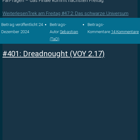
Fan-Tagen – das Finale kommt nächsten Freitag.
Weiterlesen
Trek am Freitag #47.2: Das schwarze Universum
Beitrag veröffentlicht:
24.
Beitrags-
Beitrags-
Dezember 2024
Autor:
Sebastian
Kommentare:
14 Kommentare
(TaD)
#401: Dreadnought (VOY 2.17)