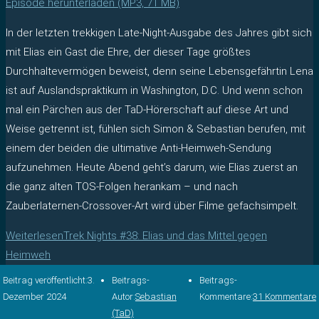
Episode herunterladen (MP3, 71 MB)
In der letzten trekkigen Late-Night-Ausgabe des Jahres gibt sich
mit Elias ein Gast die Ehre, der dieser Tage größtes
Durchhaltevermögen beweist, denn seine Lebensgefährtin Lena
ist auf Auslandspraktikum in Washington, D.C. Und wenn schon
mal ein Pärchen aus der TaD-Hörerschaft auf diese Art und
Weise getrennt ist, fühlen sich Simon & Sebastian berufen, mit
einem der beiden die ultimative Anti-Heimweh-Sendung
aufzunehmen. Heute Abend geht’s darum, wie Elias zuerst an
die ganz alten TOS-Folgen herankam – und nach
Zauberlaternen-Crossover-Art wird über Filme gefachsimpelt.
Weiterlesen
Trek Nights #38: Elias und das Mittel gegen
Heimweh
Beitrag veröffentlicht:
3.
Beitrags-
Beitrags-
Dezember 2024
Autor:
Sebastian
Kommentare:
31 Kommentare
(TaD)