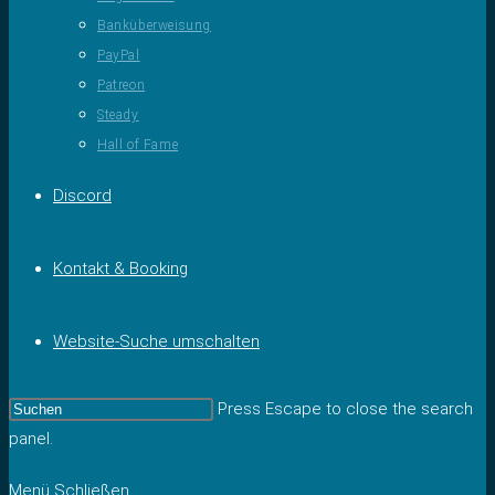
Banküberweisung
PayPal
Patreon
Steady
Hall of Fame
Discord
Kontakt & Booking
Website-Suche umschalten
Press Escape to close the search
panel.
Menü
Schließen