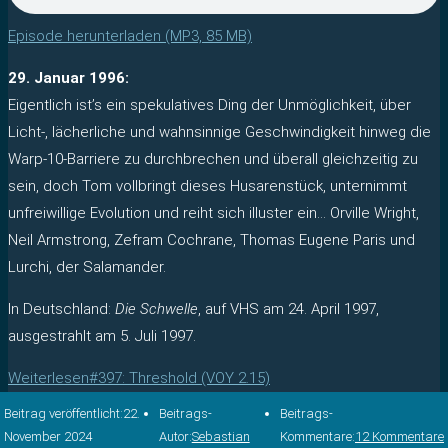
Episode herunterladen (MP3, 85 MB)
29. Januar 1996:
Eigentlich ist’s ein spekulatives Ding der Unmöglichkeit, über
Licht-, lächerliche und wahnsinnige Geschwindigkeit hinweg die
Warp-10-Barriere zu durchbrechen und überall gleichzeitig zu
sein, doch Tom vollbringt dieses Husarenstück, unternimmt
unfreiwillige Evolution und reiht sich illuster ein… Orville Wright,
Neil Armstrong, Zefram Cochrane, Thomas Eugene Paris und
Lurchi, der Salamander.
In Deutschland:
Die Schwelle
, auf VHS am 24. April 1997,
ausgestrahlt am 5. Juli 1997.
Weiterlesen
#397: Threshold (VOY 2.15)
Beitrag veröffentlicht:
22.
Beitrags-
Beitrags-
November 2024
Autor:
Sebastian
Kommentare:
12 Kommentare