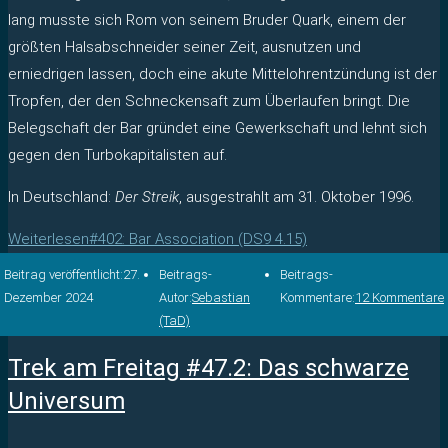
lang musste sich Rom von seinem Bruder Quark, einem der
größten Halsabschneider seiner Zeit, ausnutzen und
erniedrigen lassen, doch eine akute Mittelohrentzündung ist der
Tropfen, der den Schneckensaft zum Überlaufen bringt. Die
Belegschaft der Bar gründet eine Gewerkschaft und lehnt sich
gegen den Turbokapitalisten auf.
In Deutschland:
Der Streik
, ausgestrahlt am 31. Oktober 1996.
Weiterlesen
#402: Bar Association (DS9 4.15)
Beitrag veröffentlicht:
27.
Beitrags-
Beitrags-
Dezember 2024
Autor:
Sebastian
Kommentare:
12 Kommentare
(TaD)
Trek am Freitag #47.2: Das schwarze
Universum