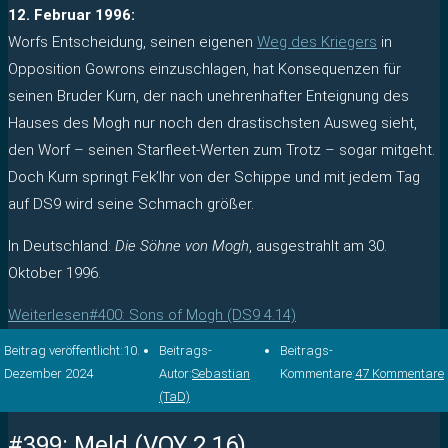
12. Februar 1996:
Worfs Entscheidung, seinen eigenen
Weg des Kriegers
in
Opposition Gowrons einzuschlagen, hat Konsequenzen für
seinen Bruder Kurn, der nach unehrenhafter Enteignung des
Hauses des Mogh nur noch den drastischsten Ausweg sieht,
den Worf – seinen Starfleet-Werten zum Trotz – sogar mitgeht.
Doch Kurn springt Fek’lhr von der Schippe und mit jedem Tag
auf DS9 wird seine Schmach größer.
In Deutschland:
Die Söhne von Mogh
, ausgestrahlt am 30.
Oktober 1996.
Weiterlesen
#400: Sons of Mogh (DS9 4.14)
Beitrag veröffentlicht:
10.
Beitrags-
Beitrags-
Dezember 2024
Autor:
Sebastian
Kommentare:
47 Kommentare
(TaD)
#399: Meld (VOY 2.16)