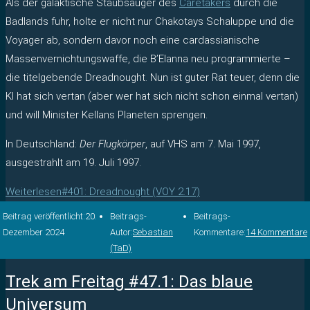
Als der galaktische Staubsauger des
Caretakers
durch die
Badlands fuhr, holte er nicht nur Chakotays Schaluppe und die
Voyager ab, sondern davor noch eine cardassianische
Massenvernichtungswaffe, die B’Elanna neu programmierte –
die titelgebende Dreadnought. Nun ist guter Rat teuer, denn die
KI hat sich vertan (aber wer hat sich nicht schon einmal vertan)
und will Minister Kellans Planeten sprengen.
In Deutschland:
Der Flugkörper
, auf VHS am 7. Mai 1997,
ausgestrahlt am 19. Juli 1997.
Weiterlesen
#401: Dreadnought (VOY 2.17)
Beitrag veröffentlicht:
20.
Beitrags-
Beitrags-
Dezember 2024
Autor:
Sebastian
Kommentare:
14 Kommentare
(TaD)
Trek am Freitag #47.1: Das blaue
Universum