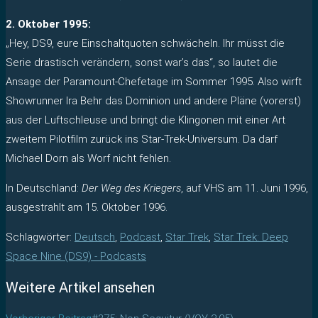
2. Oktober 1995:
„Hey, DS9, eure Einschaltquoten schwächeln. Ihr müsst die
Serie drastisch verändern, sonst war’s das“, so lautet die
Ansage der Paramount-Chefetage im Sommer 1995. Also wirft
Showrunner Ira Behr das Dominion und andere Pläne (vorerst)
aus der Luftschleuse und bringt die Klingonen mit einer Art
zweitem Pilotfilm zurück ins Star-Trek-Universum. Da darf
Michael Dorn als Worf nicht fehlen.
In Deutschland:
Der Weg des Kriegers
, auf VHS am 11. Juni 1996,
ausgestrahlt am 15. Oktober 1996.
Schlagwörter
:
Deutsch
,
Podcast
,
Star Trek
,
Star Trek: Deep
Space Nine (DS9) - Podcasts
Weitere Artikel ansehen