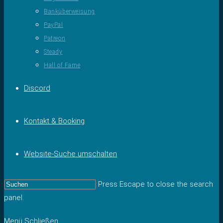
Banküberweisung
PayPal
Patreon
Steady
Hall of Fame
Discord
Kontakt & Booking
Website-Suche umschalten
Press Escape to close the search
panel.
Menü
Schließen