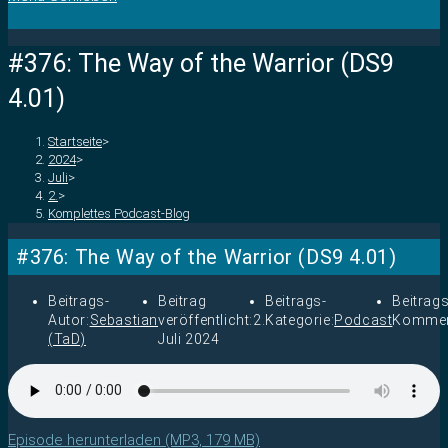
#376: The Way of the Warrior (DS9
4.01)
Startseite
>
2024
>
Juli
>
2.
>
Komplettes Podcast-Blog
#376: The Way of the Warrior (DS9 4.01)
Beitrags-
Beitrag
Beitrags-
Beitrags
Autor:
Sebastian
veröffentlicht:
2.
Kategorie:
Podcast
Kommen
(TaD)
Juli 2024
Episode herunterladen (MP3, 179 MB)