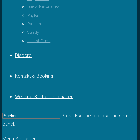
Banküberweisung
PayPal
Patreon
Steady
Hall of Fame
Discord
Kontakt & Booking
Website-Suche umschalten
Press Escape to close the search
panel.
Menü
Schließen