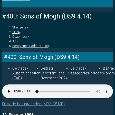
#400: Sons of Mogh (DS9 4.14)
Startseite
>
2024
>
Dezember
>
17.
>
Komplettes Podcast-Blog
#400: Sons of Mogh (DS9 4.14)
Beitrags-
Beitrag
Beitrags-
Beitra
Autor:
Sebastian
veröffentlicht:
17.
Kategorie:
Podcast
Komme
(TaD)
Dezember 2024
Episode herunterladen (MP3, 95 MB)
12. Februar 1996: