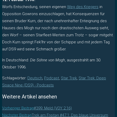
Worfs Entscheidung, seinen eigenen
Weg des Kriegers
in
Opposition Gowrons einzuschlagen, hat Konsequenzen für
seinen Bruder Kurn, der nach unehrenhafter Enteignung des
Hauses des Mogh nur noch den drastischsten Ausweg sieht,
den Worf – seinen Starfleet-Werten zum Trotz – sogar mitgeht.
Doch Kurn springt Fek’lhr von der Schippe und mit jedem Tag
auf DS9 wird seine Schmach größer.
In Deutschland:
Die Söhne von Mogh
, ausgestrahlt am 30.
Oktober 1996.
Schlagwörter
:
Deutsch
,
Podcast
,
Star Trek
,
Star Trek: Deep
Space Nine (DS9) - Podcasts
Weitere Artikel ansehen
Vorheriger Beitrag
#399: Meld (VOY 2.16)
Nächster Beitrag
Trek am Freitag #47.1: Das blaue Universum