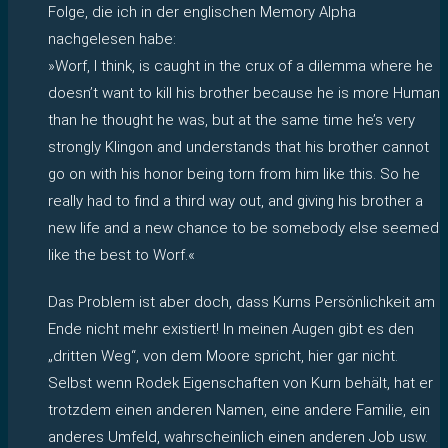
Folge, die ich in der englischen Memory Alpha
nachgelesen habe:
»Worf, I think, is caught in the crux of a dilemma where he
doesn’t want to kill his brother because he is more Human
than he thought he was, but at the same time he’s very
strongly Klingon and understands that his brother cannot
go on with his honor being torn from him like this. So he
really had to find a third way out, and giving his brother a
new life and a new chance to be somebody else seemed
like the best to Worf.«
Das Problem ist aber doch, dass Kurns Persönlichkeit am
Ende nicht mehr existiert! In meinen Augen gibt es den
„dritten Weg“, von dem Moore spricht, hier gar nicht.
Selbst wenn Rodek Eigenschaften von Kurn behält, hat er
trotzdem einen anderen Namen, eine andere Familie, ein
anderes Umfeld, wahrscheinlich einen anderen Job usw.