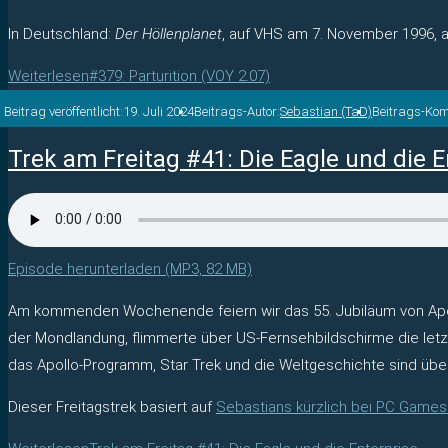
In Deutschland:
Der Höllenplanet
, auf VHS am 7. November 1996, 
Weiterlesen
#379: Parturition (VOY 2.07)
Beitrag veröffentlicht:
19. Juli 2024
Beitrags-Autor:
Sebastian (TaD)
Beitrags-Ko
Trek am Freitag #41: Die Eagle und die E
Episode herunterladen (MP3, 82 MB)
Am kommenden Wochenende feiern wir das 55. Jubiläum von Apollo
der Mondlandung, flimmerte über US-Fernsehbildschirme die letzt
das Apollo-Programm, Star Trek und die Weltgeschichte sind üb
Dieser Freitagstrek basiert auf
Sebastians kürzlich bei PC Games