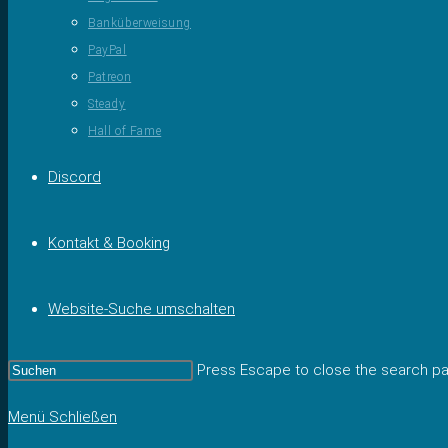
Banküberweisung
PayPal
Patreon
Steady
Hall of Fame
Discord
Kontakt & Booking
Website-Suche umschalten
Press Escape to close the search pa
Menü
Schließen