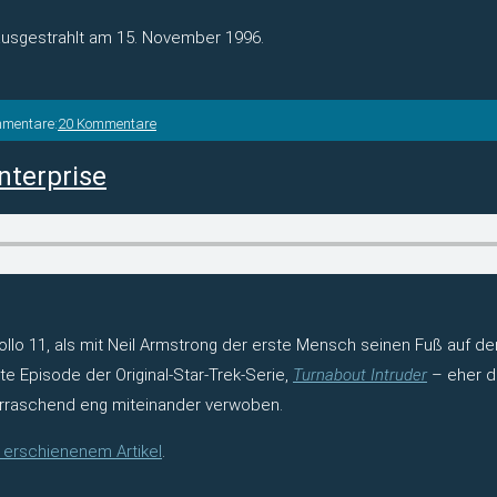
ausgestrahlt am 15. November 1996.
mmentare:
20 Kommentare
nterprise
 11, als mit Neil Armstrong der erste Mensch seinen Fuß auf den
e Episode der Original-Star-Trek-Serie,
Turnabout Intruder
– eher da
erraschend eng miteinander verwoben.
 erschienenem Artikel
.