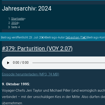
Jahresarchiv: 2024
Startseite
>
2024
>
Seite 4
Beitrag veröffentlicht:
23. Juli 2024
Beitrags-Autor:
Sebastian (TaD)
Beitrags-Ko
#379: Parturition (VOY 2.07)
Episode herunterladen (MP3, 74 MB)
9. Oktober 1995:
Voyager-Chefs Jeri Taylor und Michael Piller (und womöglich auc
verbindet – mit der unschuldigen Kes in der Mitte. Also dürfen d
übernehmen.