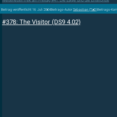
Weiterlesen
Trek am Freitag #41: Die Eagle und die Enterprise
Beitrag veröffentlicht:
16. Juli 2024
Beitrags-Autor:
Sebastian (TaD)
Beitrags-Ko
#378: The Visitor (DS9 4.02)