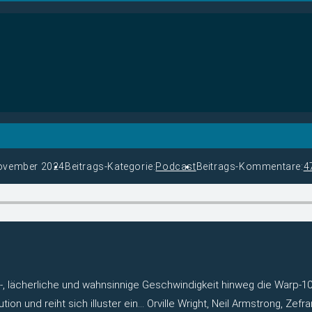
ovember 2024
Beitrags-Kategorie:
Podcast
Beitrags-Kommentare:
4
cht-, lächerliche und wahnsinnige Geschwindigkeit hinweg die Warp-1
ution und reiht sich illuster ein… Orville Wright, Neil Armstrong, 