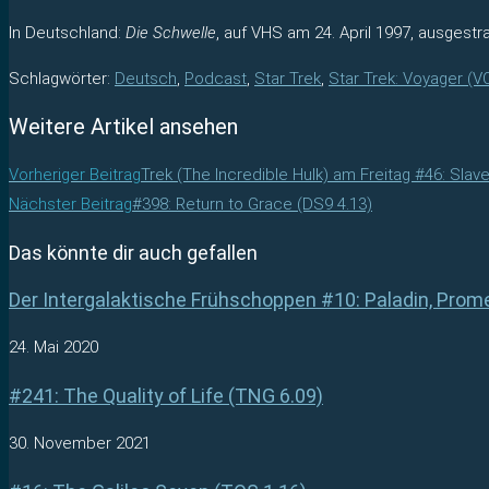
In Deutschland:
Die Schwelle
, auf VHS am 24. April 1997, ausgestra
Schlagwörter
:
Deutsch
,
Podcast
,
Star Trek
,
Star Trek: Voyager (V
Weitere Artikel ansehen
Vorheriger Beitrag
Trek (The Incredible Hulk) am Freitag #46: Slav
Nächster Beitrag
#398: Return to Grace (DS9 4.13)
Das könnte dir auch gefallen
Der Intergalaktische Frühschoppen #10: Paladin, Pro
24. Mai 2020
#241: The Quality of Life (TNG 6.09)
30. November 2021