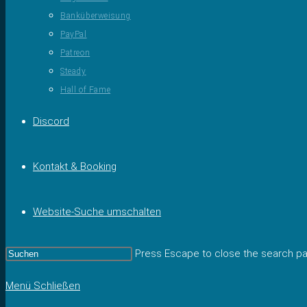
Banküberweisung
PayPal
Patreon
Steady
Hall of Fame
Discord
Kontakt & Booking
Website-Suche umschalten
Press Escape to close the search pa
Menü
Schließen