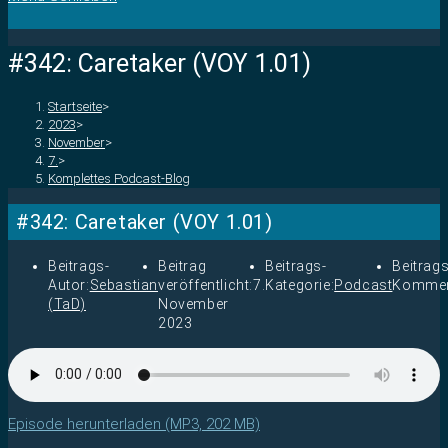
#342: Caretaker (VOY 1.01)
Startseite
>
2023
>
November
>
7.
>
Komplettes Podcast-Blog
#342: Caretaker (VOY 1.01)
Beitrags-
Beitrag
Beitrags-
Beitrags
Autor:
Sebastian
veröffentlicht:
7.
Kategorie:
Podcast
Kommen
(TaD)
November
2023
Episode herunterladen (MP3, 202 MB)