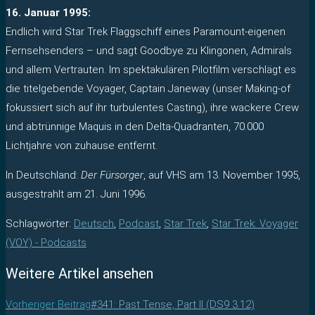
16. Januar 1995:
Endlich wird Star Trek Flaggschiff eines Paramount-eigenen
Fernsehsenders – und sagt Goodbye zu Klingonen, Admirals
und allem Vertrauten. Im spektakulären Pilotfilm verschlägt es
die titelgebende Voyager, Captain Janeway (unser Making-of
fokussiert sich auf ihr turbulentes Casting), ihre wackere Crew
und abtrünnige Maquis in den Delta-Quadranten, 70.000
Lichtjahre von zuhause entfernt.
In Deutschland:
Der Fürsorger
, auf VHS am 13. November 1995,
ausgestrahlt am 21. Juni 1996.
Schlagwörter
:
Deutsch
,
Podcast
,
Star Trek
,
Star Trek: Voyager
(VOY) - Podcasts
Weitere Artikel ansehen
Vorheriger Beitrag
#341: Past Tense, Part II (DS9 3.12)