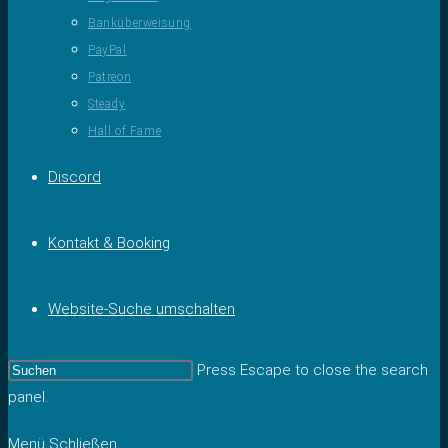
Banküberweisung
PayPal
Patreon
Steady
Hall of Fame
Discord
Kontakt & Booking
Website-Suche umschalten
Press Escape to close the search
panel.
Menü
Schließen