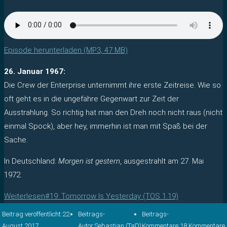
Episode herunterladen (MP3, 47 MB)
26. Januar 1967:
Die Crew der Enterprise unternimmt ihre erste Zeitreise. Wie so
oft geht es in die ungefähre Gegenwart zur Zeit der
Ausstrahlung. So richtig hat man den Dreh noch nicht raus (nicht
einmal Spock), aber hey, immerhin ist man mit Spaß bei der
Sache.
In Deutschland:
Morgen ist gestern
, ausgestrahlt am 27. Mai
1972.
Weiterlesen
#19: Tomorrow Is Yesterday (TOS 1.19)
Beitrag veröffentlicht:
22.
Beitrags-
Beitrags-
August 2017
Autor:
Sebastian (TaD)
Kommentare:
18 Kommentare