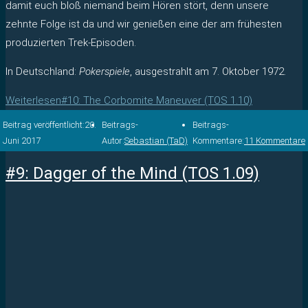
damit euch bloß niemand beim Hören stört, denn unsere
zehnte Folge ist da und wir genießen eine der am frühesten
produzierten Trek-Episoden.
In Deutschland:
Pokerspiele
, ausgestrahlt am 7. Oktober 1972.
Weiterlesen
#10: The Corbomite Maneuver (TOS 1.10)
Beitrag veröffentlicht:
20.
Beitrags-
Beitrags-
Juni 2017
Autor:
Sebastian (TaD)
Kommentare:
11 Kommentare
#9: Dagger of the Mind (TOS 1.09)