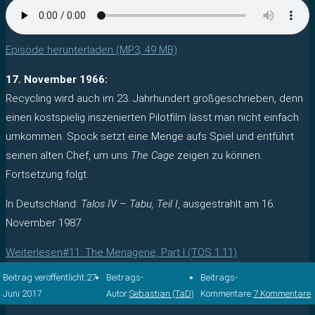
Episode herunterladen (MP3, 49 MB)
17. November 1966:
Recycling wird auch im 23. Jahrhundert großgeschrieben, denn
einen kostspielig inszenierten Pilotfilm lässt man nicht einfach
umkommen. Spock setzt eine Menge aufs Spiel und entführt
seinen alten Chef, um uns
The Cage
zeigen zu können.
Fortsetzung folgt.
In Deutschland:
Talos IV – Tabu, Teil I
, ausgestrahlt am 16.
November 1987.
Weiterlesen
#11: The Menagerie, Part I (TOS 1.11)
Beitrag veröffentlicht:
27.
Beitrags-
Beitrags-
Juni 2017
Autor:
Sebastian (TaD)
Kommentare:
7 Kommentare