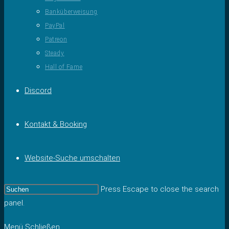
Banküberweisung
PayPal
Patreon
Steady
Hall of Fame
Discord
Kontakt & Booking
Website-Suche umschalten
Press Escape to close the search
panel.
Menü
Schließen