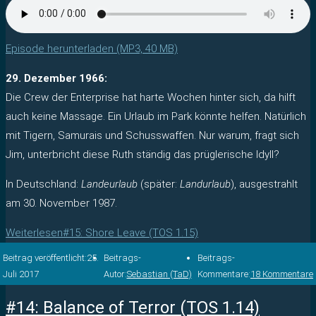
Episode herunterladen (MP3, 40 MB)
29. Dezember 1966:
Die Crew der Enterprise hat harte Wochen hinter sich, da hilft
auch keine Massage. Ein Urlaub im Park könnte helfen. Natürlich
mit Tigern, Samurais und Schusswaffen. Nur warum, fragt sich
Jim, unterbricht diese Ruth ständig das prüglerische Idyll?
In Deutschland:
Landeurlaub
(später:
Landurlaub
), ausgestrahlt
am 30. November 1987.
Weiterlesen
#15: Shore Leave (TOS 1.15)
Beitrag veröffentlicht:
25.
Beitrags-
Beitrags-
Juli 2017
Autor:
Sebastian (TaD)
Kommentare:
18 Kommentare
#14: Balance of Terror (TOS 1.14)