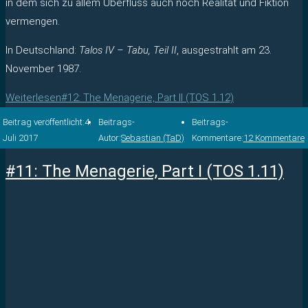
in dem sich zu allem Überfluss auch noch Realität und Fiktion
vermengen.
In Deutschland:
Talos IV – Tabu, Teil II
, ausgestrahlt am 23.
November 1987.
Weiterlesen
#12: The Menagerie, Part II (TOS 1.12)
Beitrag veröffentlicht:
4.
Beitrags-
Beitrags-
Juli 2017
Autor:
Sebastian (TaD)
Kommentare:
12 Kommentare
#11: The Menagerie, Part I (TOS 1.11)