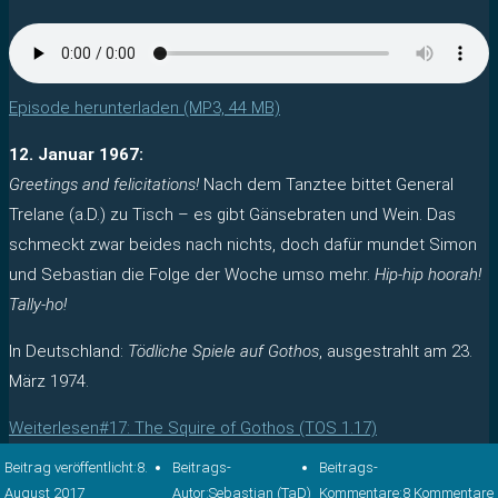
Episode herunterladen (MP3, 44 MB)
12. Januar 1967:
Greetings and felicitations!
Nach dem Tanztee bittet General
Trelane (a.D.) zu Tisch – es gibt Gänsebraten und Wein. Das
schmeckt zwar beides nach nichts, doch dafür mundet Simon
und Sebastian die Folge der Woche umso mehr.
Hip-hip hoorah!
Tally-ho!
In Deutschland:
Tödliche Spiele auf Gothos
, ausgestrahlt am 23.
März 1974.
Weiterlesen
#17: The Squire of Gothos (TOS 1.17)
Beitrag veröffentlicht:
8.
Beitrags-
Beitrags-
August 2017
Autor:
Sebastian (TaD)
Kommentare:
8 Kommentare