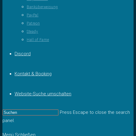
Banküberweisung
PayPal
Patreon
Steady
Hall of Fame
Discord
Kontakt & Booking
Website-Suche umschalten
Press Escape to close the search
panel.
Menü
Schließen