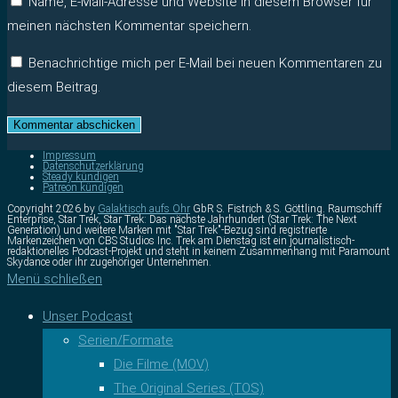
Name, E-Mail-Adresse und Website in diesem Browser für
meinen nächsten Kommentar speichern.
Benachrichtige mich per E-Mail bei neuen Kommentaren zu
diesem Beitrag.
Impressum
Datenschutzerklärung
Steady kündigen
Patreon kündigen
Copyright 2026 by
Galaktisch aufs Ohr
GbR S. Fistrich & S. Göttling. Raumschiff
Enterprise, Star Trek, Star Trek: Das nächste Jahrhundert (Star Trek: The Next
Generation) und weitere Marken mit "Star Trek"-Bezug sind registrierte
Markenzeichen von CBS Studios Inc. Trek am Dienstag ist ein journalistisch-
redaktionelles Podcast-Projekt und steht in keinem Zusammenhang mit Paramount
Skydance oder ihr zugehöriger Unternehmen.
Menü schließen
Unser Podcast
Serien/Formate
Die Filme (MOV)
The Original Series (TOS)