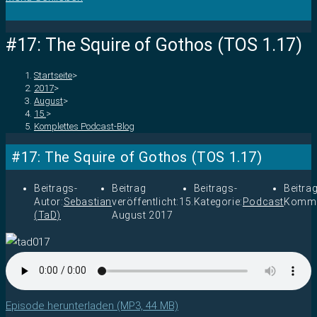
#17: The Squire of Gothos (TOS 1.17)
Startseite
>
2017
>
August
>
15.
>
Komplettes Podcast-Blog
#17: The Squire of Gothos (TOS 1.17)
Beitrags-
Beitrag
Beitrags-
Beitra
Autor:
Sebastian
veröffentlicht:
15.
Kategorie:
Podcast
Komme
(TaD)
August 2017
Episode herunterladen (MP3, 44 MB)