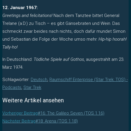
12. Januar 1967:
Greetings and felicitations!
Nach dem Tanztee bittet General
Trelane (a.D.) zu Tisch – es gibt Gänsebraten und Wein. Das
schmeckt zwar beides nach nichts, doch dafür mundet Simon
und Sebastian die Folge der Woche umso mehr.
Hip-hip hoorah!
Tally-ho!
In Deutschland:
Tödliche Spiele auf Gothos
, ausgestrahlt am 23.
März 1974.
Schlagwörter
:
Deutsch
,
Raumschiff Enterprise (Star Trek: TOS) -
Podcasts
,
Star Trek
Weitere Artikel ansehen
Vorheriger Beitrag
#16: The Galileo Seven (TOS 1.16)
Nächster Beitrag
#18: Arena (TOS 1.18)