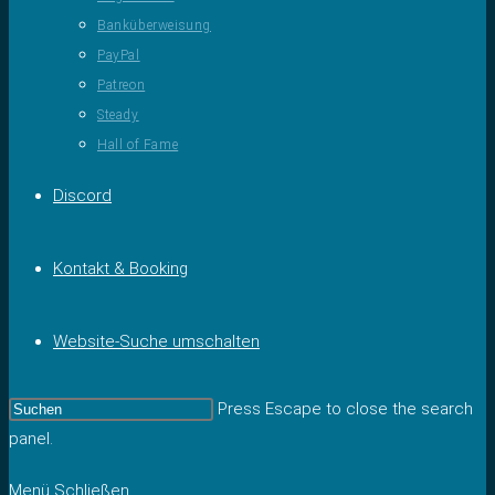
Banküberweisung
PayPal
Patreon
Steady
Hall of Fame
Discord
Kontakt & Booking
Website-Suche umschalten
Press Escape to close the search
panel.
Menü
Schließen