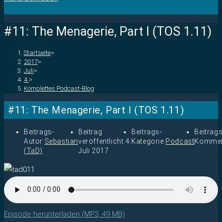
#11: The Menagerie, Part I (TOS 1.11)
Startseite
>
2017
>
Juli
>
4.
>
Komplettes Podcast-Blog
#11: The Menagerie, Part I (TOS 1.11)
Beitrags-
Beitrag
Beitrags-
Beitrags
Autor:
Sebastian
veröffentlicht:
4.
Kategorie:
Podcast
Kommen
(TaD)
Juli 2017
Episode herunterladen (MP3, 49 MB)