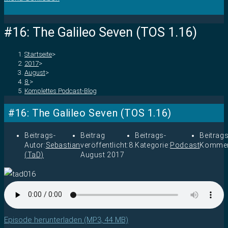
#16: The Galileo Seven (TOS 1.16)
Startseite
>
2017
>
August
>
8.
>
Komplettes Podcast-Blog
#16: The Galileo Seven (TOS 1.16)
Beitrags-
Beitrag
Beitrags-
Beitrags
Autor:
Sebastian
veröffentlicht:
8.
Kategorie:
Podcast
Kommen
(TaD)
August 2017
Episode herunterladen (MP3, 44 MB)