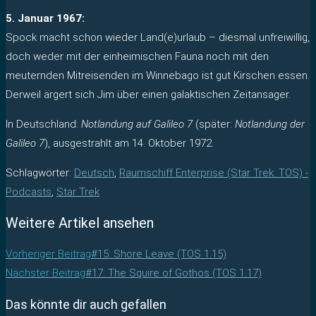
5. Januar 1967:
Spock macht schon wieder Land(e)urlaub – diesmal unfreiwillig,
doch weder mit der einheimischen Fauna noch mit den
meuternden Mitreisenden im Winnebago ist gut Kirschen essen.
Derweil ärgert sich Jim über einen galaktischen Zeitansager.
In Deutschland:
Notlandung auf Galileo 7
(später:
Notlandung der
Galileo 7
), ausgestrahlt am 14. Oktober 1972.
Schlagwörter
:
Deutsch
,
Raumschiff Enterprise (Star Trek: TOS) -
Podcasts
,
Star Trek
Weitere Artikel ansehen
Vorheriger Beitrag
#15: Shore Leave (TOS 1.15)
Nächster Beitrag
#17: The Squire of Gothos (TOS 1.17)
Das könnte dir auch gefallen