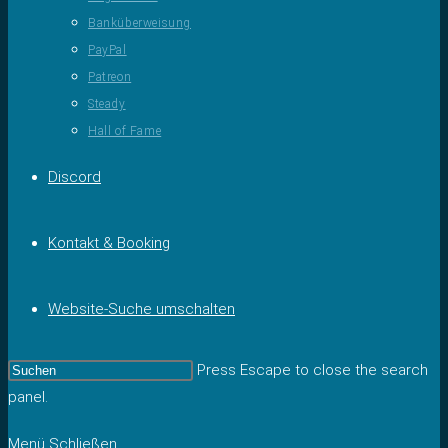
Banküberweisung
PayPal
Patreon
Steady
Hall of Fame
Discord
Kontakt & Booking
Website-Suche umschalten
Press Escape to close the search
panel.
Menü
Schließen