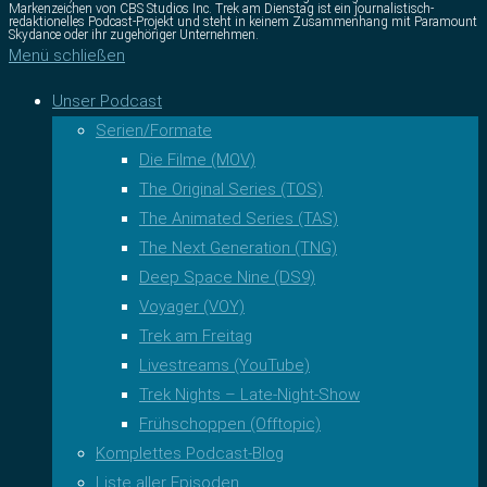
Markenzeichen von CBS Studios Inc. Trek am Dienstag ist ein journalistisch-
redaktionelles Podcast-Projekt und steht in keinem Zusammenhang mit Paramount
Skydance oder ihr zugehöriger Unternehmen.
Menü schließen
Unser Podcast
Serien/Formate
Die Filme (MOV)
The Original Series (TOS)
The Animated Series (TAS)
The Next Generation (TNG)
Deep Space Nine (DS9)
Voyager (VOY)
Trek am Freitag
Livestreams (YouTube)
Trek Nights – Late-Night-Show
Frühschoppen (Offtopic)
Komplettes Podcast-Blog
Liste aller Episoden