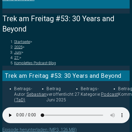
Trek am Freitag #53: 30 Years and
Beyond
Startseite
>
2025
>
Juni
>
27.
>
Komplettes Podcast-Blog
Trek am Freitag #53: 30 Years and Beyond
Beitrags-
Beitrag
Beitrags-
Beitra
Autor:
Sebastian
veröffentlicht:
27.
Kategorie:
Podcast
Komme
(TaD)
Juni 2025
Episode herunterladen (MP3, 126 MB)