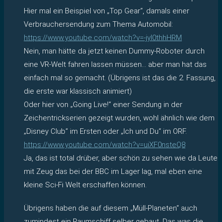
Hier mal ein Beispiel von „Top Gear“, damals einer
Verbrauchersendung zum Thema Automobil:
https://www.youtube.com/watch?v=-jyl0thhHRM
Nein, man hätte da jetzt keinen Dummy-Roboter durch
eine VR-Welt fahren lassen müssen… aber man hat das
einfach mal so gemacht. (Übrigens ist das die 2. Fassung,
die erste war klassisch animiert)
Oder hier von „Going Live!“ einer Sendung in der
Zeichentrickserien gezeigt wurden, wohl ähnlich wie dem
„Disney Club“ im Ersten oder „Ich und Du“ im ORF.
https://www.youtube.com/watch?v=uiXF0nsteQ8
Ja, das ist total drüber, aber schön zu sehen wie da Leute
mit Zeug das bei der BBC im Lager lag, mal eben eine
kleine Sci-Fi Welt erschaffen können.
Übrigens haben die auf diesem „Müll-Planeten“ auch
zumindest ein Raumschiff selber gebaut. Das was die