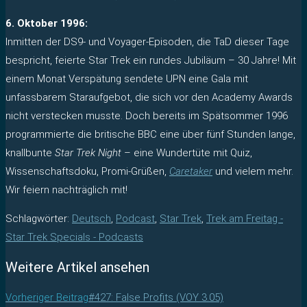
6. Oktober 1996:
Inmitten der DS9- und Voyager-Episoden, die TaD dieser Tage
bespricht, feierte Star Trek ein rundes Jubiläum – 30 Jahre! Mit
einem Monat Verspätung sendete UPN eine Gala mit
unfassbarem Staraufgebot, die sich vor den Academy Awards
nicht verstecken musste. Doch bereits im Spätsommer 1996
programmierte die britische BBC eine über fünf Stunden lange,
knallbunte
Star Trek Night
– eine Wundertüte mit Quiz,
Wissenschaftsdoku, Promi-Grüßen,
Caretaker
und vielem mehr.
Wir feiern nachträglich mit!
Schlagwörter
:
Deutsch
,
Podcast
,
Star Trek
,
Trek am Freitag -
Star Trek Specials - Podcasts
Weitere Artikel ansehen
Vorheriger Beitrag
#427: False Profits (VOY 3.05)