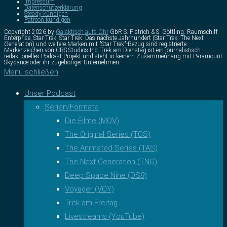
Impressum
Datenschutzerklärung
Steady kündigen
Patreon kündigen
Copyright 2026 by
Galaktisch aufs Ohr
GbR S. Fistrich & S. Göttling. Raumschiff
Enterprise, Star Trek, Star Trek: Das nächste Jahrhundert (Star Trek: The Next
Generation) und weitere Marken mit "Star Trek"-Bezug sind registrierte
Markenzeichen von CBS Studios Inc. Trek am Dienstag ist ein journalistisch-
redaktionelles Podcast-Projekt und steht in keinem Zusammenhang mit Paramount
Skydance oder ihr zugehöriger Unternehmen.
Menü schließen
Unser Podcast
Serien/Formate
Die Filme (MOV)
The Original Series (TOS)
The Animated Series (TAS)
The Next Generation (TNG)
Deep Space Nine (DS9)
Voyager (VOY)
Trek am Freitag
Livestreams (YouTube)