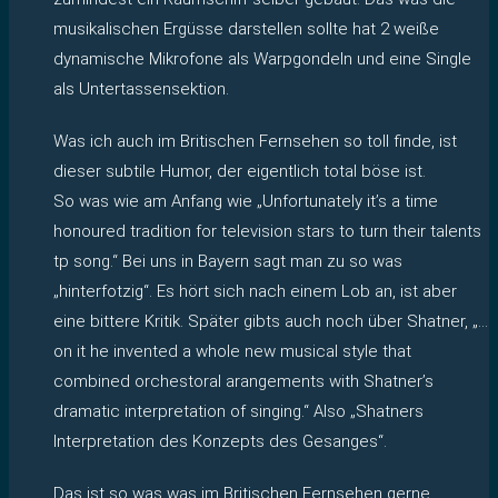
musikalischen Ergüsse darstellen sollte hat 2 weiße
dynamische Mikrofone als Warpgondeln und eine Single
als Untertassensektion.
Was ich auch im Britischen Fernsehen so toll finde, ist
dieser subtile Humor, der eigentlich total böse ist.
So was wie am Anfang wie „Unfortunately it’s a time
honoured tradition for television stars to turn their talents
tp song.“ Bei uns in Bayern sagt man zu so was
„hinterfotzig“. Es hört sich nach einem Lob an, ist aber
eine bittere Kritik. Später gibts auch noch über Shatner, „…
on it he invented a whole new musical style that
combined orchestoral arangements with Shatner’s
dramatic interpretation of singing.“ Also „Shatners
Interpretation des Konzepts des Gesanges“.
Das ist so was was im Britischen Fernsehen gerne