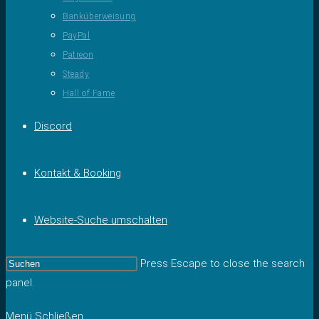
Banküberweisung
PayPal
Patreon
Steady
Hall of Fame
Discord
Kontakt & Booking
Website-Suche umschalten
Press Escape to close the search
panel.
Menü
Schließen