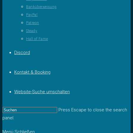
Banküberweisung
PayPal
Patreon
Steady
Hall of Fame
Discord
Kontakt & Booking
Website-Suche umschalten
Press Escape to close the search
panel.
Menü
Schließen