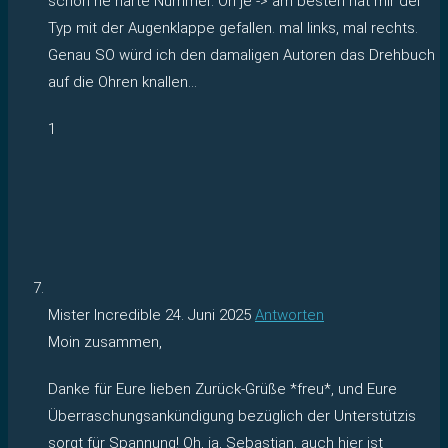
schon ne harte Nummer. Oh je -> am besten hat mir der
Typ mit der Augenklappe gefallen. mal links, mal rechts.
Genau SO würd ich den damaligen Autoren das Drehbuch
auf die Ohren knallen…
1
Mister Incredible
24. Juni 2025
Antworten
Moin zusammen,
Danke für Eure lieben Zurück-Grüße *freu*, und Eure
Überraschungsankündigung bezüglich der Unterstützis
sorgt für Spannung! Oh, ja, Sebastian, auch hier ist