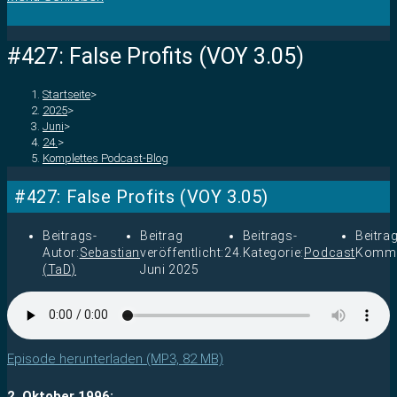
#427: False Profits (VOY 3.05)
Startseite
>
2025
>
Juni
>
24.
>
Komplettes Podcast-Blog
#427: False Profits (VOY 3.05)
Beitrags-
Beitrag
Beitrags-
Beitra
Autor:
Sebastian
veröffentlicht:
24.
Kategorie:
Podcast
Komme
(TaD)
Juni 2025
Episode herunterladen (MP3, 82 MB)
2. Oktober 1996: