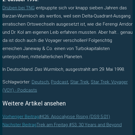
Drüben bei TNG
entpuppte sich vor knapp sieben Jahren das
Barzan-Wurmloch als wertlos, weil sein Delta-Quadrant-Ausgang
erratischen Ortswechseln ausgesetzt ist, wie die Ferengi Arridor
und Dr. Kol am eigenen Leib erfahren mussten. Aber halt… genau
da ist doch auch die Voyager verschollen! Folgerichtig
erreichen Janeway & Co. einen von Turbokapitalisten
unterjochten, mittelalterlichen Planeten.
In Deutschland:
Das Wurmloch
, ausgestrahlt am 29. Mai 1998.
Schlagwörter
:
Deutsch
,
Podcast
,
Star Trek
,
Star Trek: Voyager
(VOY) - Podcasts
Weitere Artikel ansehen
Vorheriger Beitrag
#426: Apocalypse Rising (DS9 5.01)
Nächster Beitrag
Trek am Freitag #53: 30 Years and Beyond