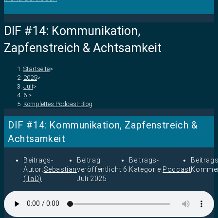
DIF #14: Kommunikation,
Zapfenstreich & Achtsamkeit
Startseite
>
2025
>
Juli
>
6.
>
Komplettes Podcast-Blog
DIF #14: Kommunikation, Zapfenstreich &
Achtsamkeit
Beitrags-
Beitrag
Beitrags-
Beitrags
Autor:
Sebastian
veröffentlicht:
6.
Kategorie:
Podcast
Kommen
(TaD)
Juli 2025