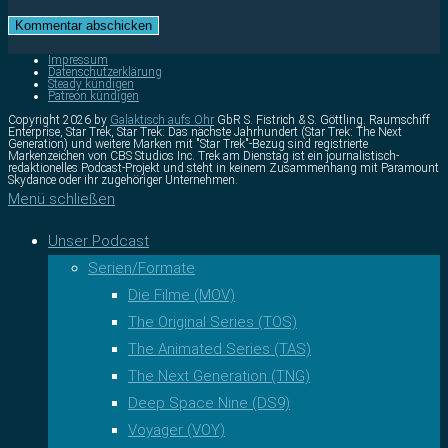
Impressum
Datenschutzerklärung
Steady kündigen
Patreon kündigen
Copyright 2026 by
Galaktisch aufs Ohr
GbR S. Fistrich & S. Göttling. Raumschiff
Enterprise, Star Trek, Star Trek: Das nächste Jahrhundert (Star Trek: The Next
Generation) und weitere Marken mit "Star Trek"-Bezug sind registrierte
Markenzeichen von CBS Studios Inc. Trek am Dienstag ist ein journalistisch-
redaktionelles Podcast-Projekt und steht in keinem Zusammenhang mit Paramount
Skydance oder ihr zugehöriger Unternehmen.
Menü schließen
Unser Podcast
Serien/Formate
Die Filme (MOV)
The Original Series (TOS)
The Animated Series (TAS)
The Next Generation (TNG)
Deep Space Nine (DS9)
Voyager (VOY)