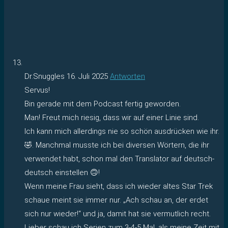
Dr.Snuggles
16. Juli 2025
Antworten
Servus!
Bin gerade mit dem Podcast fertig geworden.
Man! Freut mich riesig, dass wir auf einer Linie sind.
Ich kann mich allerdings nie so schön ausdrücken wie ihr.
🤣. Manchmal musste ich bei diversen Wörtern, die ihr
verwendet habt, schon mal den Translator auf deutsch-
deutsch einstellen 🙃!
Wenn meine Frau sieht, dass ich wieder altes Star Trek
schaue meint sie immer nur. „Ach schau an, der erdet
sich nur wieder!“ und ja, damit hat sie vermutlich recht.
Lieber schau ich Serien zum 3-4-5 Mal, als meine Zeit mit