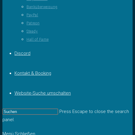
Banküberweisung
PayPal
Patreon
Steady
Hall of Fame
Discord
Kontakt & Booking
Website-Suche umschalten
Press Escape to close the search
panel.
Menü
Schließen