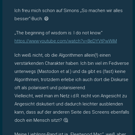
Ich freu mich schon auf Simons „So machen wir alles
besser“-Buch. 😄
„The beginning of wisdom is: I do not know.“
https://www.youtube.com/watch?v=8eDYVtPwWiM
Ich weiß nicht, ob die Algorithmen allein(!) einen
verstärkenden Charakter haben. Ich bin viel im Fediverse
unterwegs (Mastodon et al.) und da gibt es (fast) keine
Algorithmen, trotzdem erlebe ich auch dort die Diskurse
oft als polarisiert und polarisierend.
Vielleicht, weil man im Netz i.d.R. nicht von Angesicht zu
Angesicht diskutiert und dadurch leichter ausblenden
kann, dass auf der anderen Seite des Screens ebenfalls
doch ein Mensch sitzt? 🤔
Meine Lieblings-Band ist ja „Fleetwood Mac“, weiß aber