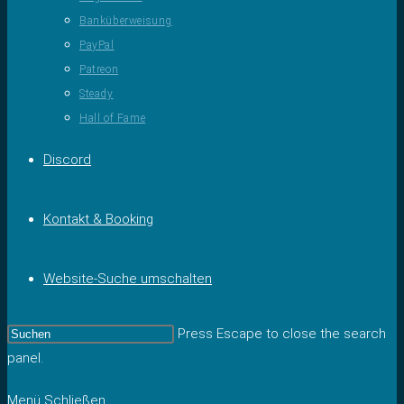
Banküberweisung
PayPal
Patreon
Steady
Hall of Fame
Discord
Kontakt & Booking
Website-Suche umschalten
Press Escape to close the search
panel.
Menü
Schließen