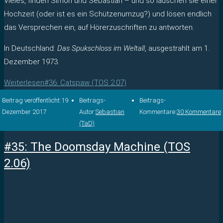
Vieles, finden Simon und Sebastian – und so lauschen sie einer
Hochzeit (oder ist es ein Schützenumzug?) und lösen endlich
das Versprechen ein, auf Hörerzuschriften zu antworten.
In Deutschland:
Das Spukschloss im Weltall
, ausgestrahlt am 1.
Dezember 1973.
Weiterlesen
#36: Catspaw (TOS 2.07)
Beitrag veröffentlicht:
19.
Beitrags-
Beitrags-
Dezember 2017
Autor:
Sebastian
Kommentare:
30 Kommentare
(TaD)
#35: The Doomsday Machine (TOS
2.06)