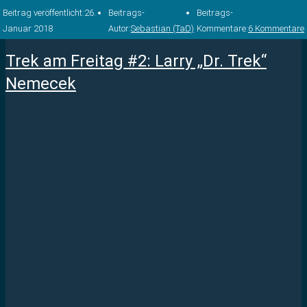
Beitrag veröffentlicht:
26.
Beitrags-
Beitrags-
Januar 2018
Autor:
Sebastian (TaD)
Kommentare:
6 Kommentare
Trek am Freitag #2: Larry „Dr. Trek“
Nemecek