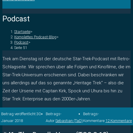
Podcast
Startseite
>
Komplettes Podcast-Blog
>
Podcast
>
Seite 51
Trek am Dienstag ist der deutsche Star-Trek-Podcast mit Retro-
Schlagseite. Wir sprechen über alle Folgen und Kinofilme, die im
Star-Trek-Universum erschienen sind. Dabei beschränken wir
uns allerdings auf das so genannte „Heritage Trek“ – also die
Zeit der Urserie mit Captain Kirk, Spock und Uhura bis hin zu
Star Trek: Enterprise aus den 2000er-Jahren.
Beitrag veröffentlicht:
30.
Beitrags-
Beitrags-
Januar 2018
Autor:
Sebastian (TaD)
Kommentare:
12 Kommentare