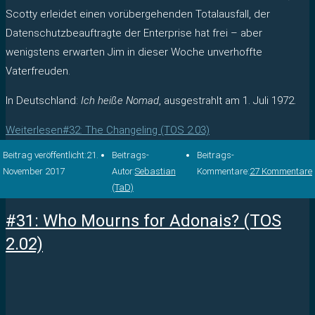
Scotty erleidet einen vorübergehenden Totalausfall, der
Datenschutzbeauftragte der Enterprise hat frei – aber
wenigstens erwarten Jim in dieser Woche unverhoffte
Vaterfreuden.
In Deutschland:
Ich heiße Nomad
, ausgestrahlt am 1. Juli 1972.
Weiterlesen
#32: The Changeling (TOS 2.03)
Beitrag veröffentlicht:
21.
Beitrags-
Beitrags-
November 2017
Autor:
Sebastian
Kommentare:
27 Kommentare
(TaD)
#31: Who Mourns for Adonais? (TOS
2.02)