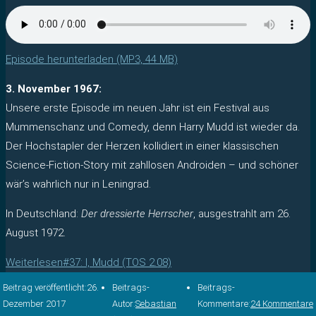
Episode herunterladen (MP3, 44 MB)
3. November 1967:
Unsere erste Episode im neuen Jahr ist ein Festival aus
Mummenschanz und Comedy, denn Harry Mudd ist wieder da.
Der Hochstapler der Herzen kollidiert in einer klassischen
Science-Fiction-Story mit zahllosen Androiden – und schöner
wär’s wahrlich nur in Leningrad.
In Deutschland:
Der dressierte Herrscher
, ausgestrahlt am 26.
August 1972.
Weiterlesen
#37: I, Mudd (TOS 2.08)
Beitrag veröffentlicht:
26.
Beitrags-
Beitrags-
Dezember 2017
Autor:
Sebastian
Kommentare:
24 Kommentare