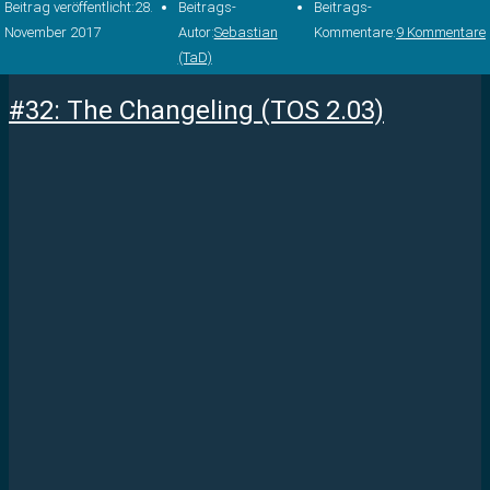
Beitrag veröffentlicht:
28.
Beitrags-
Beitrags-
November 2017
Autor:
Sebastian
Kommentare:
9 Kommentare
(TaD)
#32: The Changeling (TOS 2.03)