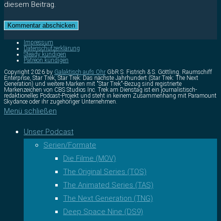
diesem Beitrag.
Impressum
Datenschutzerklärung
Steady kündigen
Patreon kündigen
Copyright 2026 by
Galaktisch aufs Ohr
GbR S. Fistrich & S. Göttling. Raumschiff
Enterprise, Star Trek, Star Trek: Das nächste Jahrhundert (Star Trek: The Next
Generation) und weitere Marken mit "Star Trek"-Bezug sind registrierte
Markenzeichen von CBS Studios Inc. Trek am Dienstag ist ein journalistisch-
redaktionelles Podcast-Projekt und steht in keinem Zusammenhang mit Paramount
Skydance oder ihr zugehöriger Unternehmen.
Menü schließen
Unser Podcast
Serien/Formate
Die Filme (MOV)
The Original Series (TOS)
The Animated Series (TAS)
The Next Generation (TNG)
Deep Space Nine (DS9)