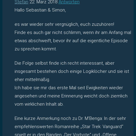
Stefan
22. März 2018
Antworten
Hallo Sebastian & Simon,
es war wieder sehr vergnüglich, euch zuzuhören!
Finde es auch gar nicht schlimm, wenn ihr am Anfang mal
etwas abschweift, bevor ihr auf die eigentliche Episode
zu sprechen kommt.
Die Folge selbst finde ich recht interessant, aber
insgesamt bestehen doch einige Logiklöcher und sie ist
eher mittelmäßig.
Ich habe sie mir das erste Mal seit Ewigkeiten wieder
angesehen und meine Erinnerung weicht doch ziemlich
vom wirklichen Inhalt ab.
Eine kurze Anmerkung noch zu Dr. M’Benga: In der sehr
empfehlenswerten Romanreihe „Star Trek: Vanguard“
spielt er in den Bänden „Der Vorbote“ und „Offene