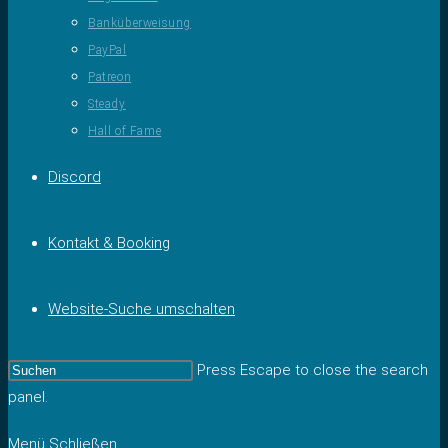
Banküberweisung
PayPal
Patreon
Steady
Hall of Fame
Discord
Kontakt & Booking
Website-Suche umschalten
Press Escape to close the search
panel.
Menü
Schließen