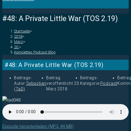
#48: A Private Little War (TOS 2.19)
Startseite
>
2018
>
März
>
20.
>
Komplettes Podcast-Blog
#48: A Private Little War (TOS 2.19)
Beitrags-
Beitrag
Beitrags-
Beitra
Autor:
Sebastian
veröffentlicht:
20.
Kategorie:
Podcast
Komme
(TaD)
März 2018
Episode herunterladen (MP3, 44 MB)