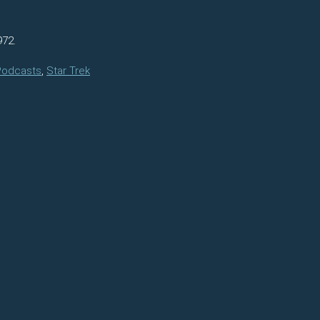
972.
 Podcasts
,
Star Trek