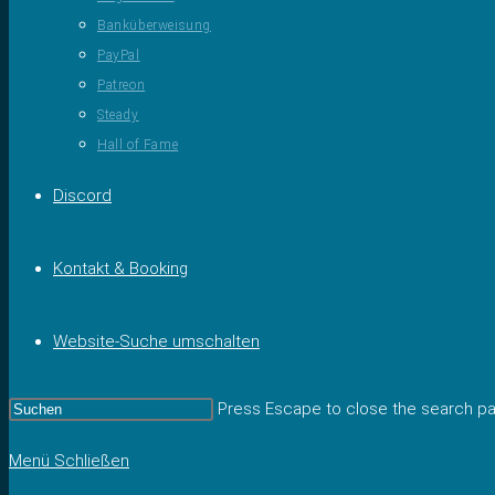
Banküberweisung
PayPal
Patreon
Steady
Hall of Fame
Discord
Kontakt & Booking
Website-Suche umschalten
Press Escape to close the search pa
Menü
Schließen