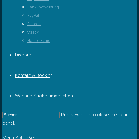
Banküberweisung
PayPal
Patreon
Steady
Hall of Fame
Discord
Kontakt & Booking
Website-Suche umschalten
Press Escape to close the search
panel.
Menü
Schließen