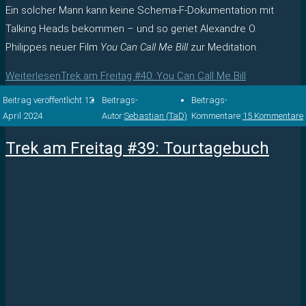
Ein solcher Mann kann keine Schema-F-Dokumentation mit
Talking Heads bekommen – und so geriet Alexandre O.
Philippes neuer Film
You Can Call Me Bill
zur Meditation.
Weiterlesen
Trek am Freitag #40: You Can Call Me Bill
Beitrag veröffentlicht:
12.
Beitrags-
Beitrags-
April 2024
Autor:
Sebastian (TaD)
Kommentare:
15 Kommentare
Trek am Freitag #39: Tourtagebuch