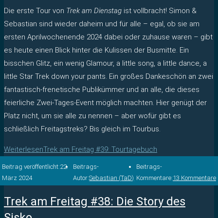
Die erste Tour von
Trek am Dienstag
ist vollbracht! Simon &
Sebastian sind wieder daheim und für alle – egal, ob sie am
ersten Aprilwochenende 2024 dabei oder zuhause waren – gibt
es heute einen Blick hinter die Kulissen der Busmitte. Ein
bisschen Glitz, ein wenig Glamour, a little song, a little dance, a
little Star Trek down your pants. Ein großes Dankeschön an zwei
fantastisch-frenetische Publikümmer und an alle, die dieses
feierliche Zwei-Tages-Event möglich machten. Hier genügt der
Platz nicht, um sie alle zu nennen – aber wofür gibt es
schließlich Freitagstreks? Bis gleich im Tourbus.
Weiterlesen
Trek am Freitag #39: Tourtagebuch
Beitrag veröffentlicht:
22.
Beitrags-
Beitrags-
März 2024
Autor:
Sebastian (TaD)
Kommentare:
13 Kommentare
Trek am Freitag #38: Die Story des
Sisko