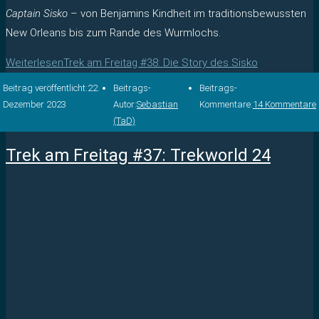
Captain Sisko
– von Benjamins Kindheit im traditionsbewussten
New Orleans bis zum Rande des Wurmlochs.
Weiterlesen
Trek am Freitag #38: Die Story des Sisko
Beitrag veröffentlicht:
22.
Beitrags-
Beitrags-
Dezember 2023
Autor:
Sebastian
Kommentare:
14 Kommentare
(TaD)
Trek am Freitag #37: Trekworld 24