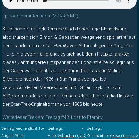
Episode herunterladen (MP3, 86 MB)
Klassische Star-Trek-Romane sind dieser Tage Mangelware,
also stürzen sich Simon & Sebastian weitgehend spoilerfrei auf
den brandneuen
Lost to Eternity
von Autorenlegende Greg Cox
– und in diesem Fall drängt es sich auf, denn Hauptcharakter
dieses Jahrhunderte umspannenden Epos ist eine Kollegin aus
der Gegenwart, die fiktive True-Crime-Podcasterin Melinda
Silver, die nach der 1986 in San Francisco spurlos
verschwundenen Meeresbiologin Dr. Gillian Taylor forscht.
Außerdem entfaltet dieser Freitagstrek ausführlich die Historie
der Star-Trek-Originalromane von 1968 bis heute.
Weiterlesen
Trek am Freitag #43: Lost to Eternity
Beitrag veröffentlicht:
16.
Beitrags-
Beitrags-
August 2024
Autor:
Sebastian (TaD)
Kommentare:
68 Kommentare