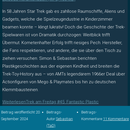
In 58 Jahren Star Trek gab es zahllose Raumschiffe, Aliens und
Gadgets, welche die Spielzeugindustrie in Kinderzimmer
beamen konnte – klingt lukrativ! Doch die Geschichte der Trek-
Spielwaren ist von Dramatik durchzogen: Weitblick trifft
Übermut. Kometenhafter Erfolg trifft riesiges Pech. Hersteller,
die Fans respektieren, und andere, die sie über den Tisch zu
ziehen versuchen. Simon & Sebastian berichten
Plastikgeschichten aus der eigenen Kindheit und breiten die
Trek-Toy-History aus – von AMTs legendärem 1966er Deal über
Actionfiguren von Mego & Playmates bis hin zu deutschen
Klemmbausteinen.
Weiterlesen
Trek am Freitag #45: Fantastic Plastic
Beitrag veröffentlicht:
20.
Beitrags-
Beitrags-
September 2024
Autor:
Sebastian
Kommentare:
11 Kommentare
(TaD)