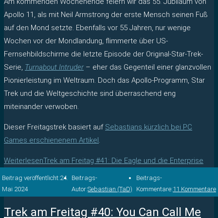
Am kommenden Wochenende feiern wir das 55. Jubiläum von
Apollo 11, als mit Neil Armstrong der erste Mensch seinen Fuß
auf den Mond setzte. Ebenfalls vor 55 Jahren, nur wenige
Wochen vor der Mondlandung, flimmerte über US-
Fernsehbildschirme die letzte Episode der Original-Star-Trek-
Serie,
Turnabout Intruder
– eher das Gegenteil einer glanzvollen
Pionierleistung im Weltraum. Doch das Apollo-Programm, Star
Trek und die Weltgeschichte sind überraschend eng
miteinander verwoben.
Dieser Freitagstrek basiert auf
Sebastians kürzlich bei PC
Games erschienenem Artikel
.
Weiterlesen
Trek am Freitag #41: Die Eagle und die Enterprise
Beitrag veröffentlicht:
24.
Beitrags-
Beitrags-
Mai 2024
Autor:
Sebastian (TaD)
Kommentare:
11 Kommentare
Trek am Freitag #40: You Can Call Me