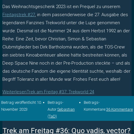
Das Weihnachtsgeschenk 2023 ist ein Prequel zu unserem
Freitagstrek #27
, in dem passenderweise die 27. Ausgabe des
legendären Fanzines Trekworld unter die Lupe genommen
wurde. Diesmal ist die Nummer 24 aus dem Herbst 1992 an der
Reihe. Eine Zeit, bevor Christian, Simon & Sebastian
Clubmitglieder bei Dirk Bartholomä wurden, als die TOS-Crew
ein siebtes Kinoabenteuer alleine hätte bestreiten können, als
Deep Space Nine noch in der Pre-Production steckte – und als
das deutsche Fandom die eigene Identität suchte, weshalb der
Begriff Toleranz in aller Munde war. Frohes Fest euch allen!
Weiterlesen
Trek am Freitag #37: Trekworld 24
Beitrag veröffentlicht:
10.
Beitrags-
Beitrags-
November 2023
Autor:
Sebastian
Kommentare:
36 Kommentare
(TaD)
Trek am Freitag #36: Quo vadis, vector?