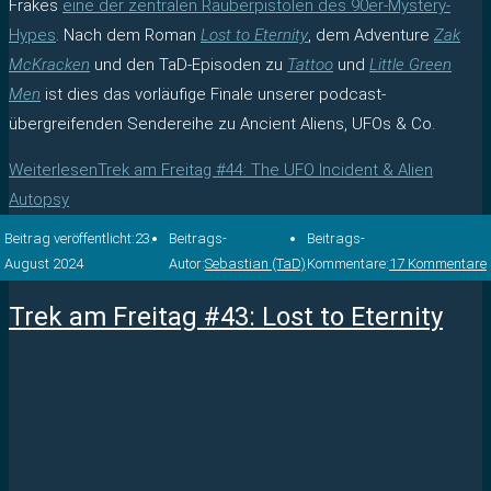
Frakes
eine der zentralen Räuberpistolen des 90er-Mystery-
Hypes
. Nach dem Roman
Lost to Eternity
, dem Adventure
Zak
McKracken
und den TaD-Episoden zu
Tattoo
und
Little Green
Men
ist dies das vorläufige Finale unserer podcast-
übergreifenden Sendereihe zu Ancient Aliens, UFOs & Co.
Weiterlesen
Trek am Freitag #44: The UFO Incident & Alien
Autopsy
Beitrag veröffentlicht:
23.
Beitrags-
Beitrags-
August 2024
Autor:
Sebastian (TaD)
Kommentare:
17 Kommentare
Trek am Freitag #43: Lost to Eternity