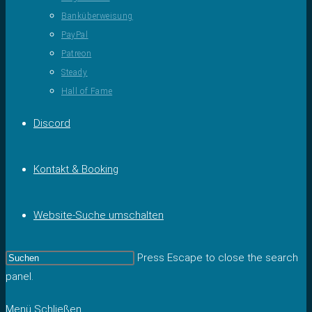
Banküberweisung
PayPal
Patreon
Steady
Hall of Fame
Discord
Kontakt & Booking
Website-Suche umschalten
Press Escape to close the search
panel.
Menü
Schließen