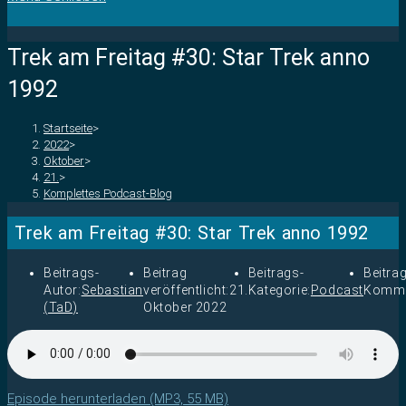
Trek am Freitag #30: Star Trek anno
1992
Startseite
>
2022
>
Oktober
>
21.
>
Komplettes Podcast-Blog
Trek am Freitag #30: Star Trek anno 1992
Beitrags-
Beitrag
Beitrags-
Beitra
Autor:
Sebastian
veröffentlicht:
21.
Kategorie:
Podcast
Komme
(TaD)
Oktober 2022
Episode herunterladen (MP3, 55 MB)