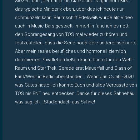
Siezen, und „der hat ja ’ne Glatze und ist gar nicht Kirk…“
das typische Minidenk eben, über das ich heute nur
schmunzeln kann. Raumschiff Edelweiß wurde als Video
auch in Music Bars gespielt. immerhin fand ich es nett
den Soprangesang von TOS mal wieder zu hören und
festzustellen, dass die Serie noch viele andere inspirierte.
Aber mein reales berufliches und hormonell ziemlich
dominiertes Privatleben ließen kaum Raum für den Welt-
Raum und Star Trek. Gerade erst Mauerfall und Clash of
East/West in Berlin überstanden… Wenn das C-Jahr-2020
was Gutes hatte: ich konnte Euch und alles Verpasste von
TOS bis ENT neu entdecken. Danke für dieses Sahnehäu…
was sag ich… Stadiondach aus Sahne!