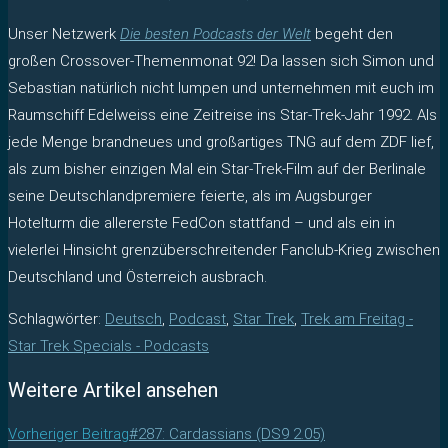
Unser Netzwerk
Die besten Podcasts der Welt
begeht den
großen Crossover-Themenmonat 92! Da lassen sich Simon und
Sebastian natürlich nicht lumpen und unternehmen mit euch im
Raumschiff Edelweiss eine Zeitreise ins Star-Trek-Jahr 1992. Als
jede Menge brandneues und großartiges TNG auf dem ZDF lief,
als zum bisher einzigen Mal ein Star-Trek-Film auf der Berlinale
seine Deutschlandpremiere feierte, als im Augsburger
Hotelturm die allererste FedCon stattfand – und als ein in
vielerlei Hinsicht grenzüberschreitender Fanclub-Krieg zwischen
Deutschland und Österreich ausbrach.
Schlagwörter
:
Deutsch
,
Podcast
,
Star Trek
,
Trek am Freitag -
Star Trek Specials - Podcasts
Weitere Artikel ansehen
Vorheriger Beitrag
#287: Cardassians (DS9 2.05)