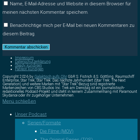
Name, E-Mail-Adresse und Website in diesem Browser für
meinen nächsten Kommentar speichern.
Benachrichtige mich per E-Mail bei neuen Kommentaren zu
diesem Beitrag.
Impressum
Datenschutzerklärung
Steady kündigen
Patreon kündigen
Copyright 2026 by
Galaktisch aufs Ohr
GbR S. Fistrich & S. Göttling. Raumschiff
Enterprise, Star Trek, Star Trek: Das nächste Jahrhundert (Star Trek: The Next
Generation) und weitere Marken mit "Star Trek"-Bezug sind registrierte
Markenzeichen von CBS Studios Inc. Trek am Dienstag ist ein journalistisch-
redaktionelles Podcast-Projekt und steht in keinem Zusammenhang mit Paramount
Skydance oder ihr zugehöriger Unternehmen.
Menü schließen
Unser Podcast
Serien/Formate
Die Filme (MOV)
The Original Series (TOS)