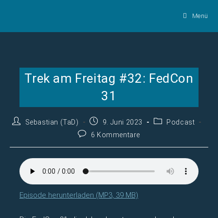
Zum
Menü
Inhalt
springen
Trek am Freitag #32: FedCon
31
Beitrags-
Beitrag
Beitrags-
Sebastian (TaD)
9. Juni 2023
Podcast
Autor:
veröffentlicht:
Kategorie:
Beitrags-
6 Kommentare
Kommentare:
Episode herunterladen (MP3, 39 MB)