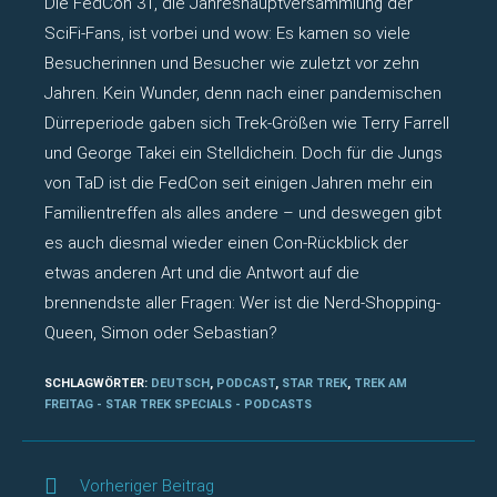
Die FedCon 31, die Jahreshauptversammlung der
SciFi-Fans, ist vorbei und wow: Es kamen so viele
Besucherinnen und Besucher wie zuletzt vor zehn
Jahren. Kein Wunder, denn nach einer pandemischen
Dürreperiode gaben sich Trek-Größen wie Terry Farrell
und George Takei ein Stelldichein. Doch für die Jungs
von TaD ist die FedCon seit einigen Jahren mehr ein
Familientreffen als alles andere – und deswegen gibt
es auch diesmal wieder einen Con-Rückblick der
etwas anderen Art und die Antwort auf die
brennendste aller Fragen: Wer ist die Nerd-Shopping-
Queen, Simon oder Sebastian?
SCHLAGWÖRTER
:
DEUTSCH
,
PODCAST
,
STAR TREK
,
TREK AM
FREITAG - STAR TREK SPECIALS - PODCASTS
Weitere
Vorheriger Beitrag