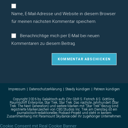
zum
URL
Kommentieren
Name, E-Mail-Adresse und Website in diesem Browser
ein
ein
(optional)
für meinen nächsten Kommentar speichern.
Benachrichtige mich per E-Mail bei neuen
Kommentaren zu diesem Beitrag.
Impressum
Datenschutzerklärung
Steady kündigen
Patreon kündigen
Copyright 2026 by
Galaktisch aufs Ohr
GbR S. Fistrich & S. Göttling.
Raumschiff Enterprise, Star Trek, Star Trek: Das nächste Jahrhundert (Star
Trek: The Next Generation) und weitere Marken mit "Star Trek"-Bezug sind
registrierte Markenzeichen von CBS Studios Inc. Trek am Dienstag ist ein
journalistisch-redaktionelles Podcast-Projekt und steht in keinem
Zusammenhang mit Paramount Skydance oder ihr zugehöriger Unternehmen.
Cookie Consent mit Real Cookie Banner