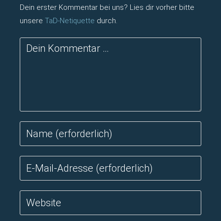
Dein erster Kommentar bei uns? Lies dir vorher bitte
unsere
TaD-Netiquette
durch.
Kommentar
Gib
deinen
Namen
Gib
oder
deine
Benutzernamen
E-
zum
Gib
Mail-
Kommentieren
deine
Adresse
ein
Website-