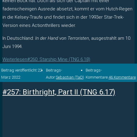
keinen Bock hat. Doch als sich der Captain mit einer
fadenscheinigen Ausrede absetzt, kommt er vom Hutch-Regen
in die Kelsey-Traufe und findet sich in der 1993er Star-Trek-
Version eines Actionthrillers wieder.
In Deutschland:
In der Hand von Terroristen
, ausgestrahlt am 10.
Juni 1994.
Weiterlesen
#260: Starship Mine (TNG 6.18)
Beitrag veröffentlicht:
22.
Beitrags-
Beitrags-
März 2022
Autor:
Sebastian (TaD)
Kommentare:
46 Kommentare
#257: Birthright, Part II (TNG 6.17)