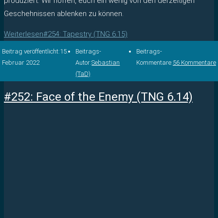
produziert. Wir hoffen, euch ein wenig von den derzeitigen
Geschehnissen ablenken zu können.
Weiterlesen
#254: Tapestry (TNG 6.15)
Beitrag veröffentlicht:
15.
Beitrags-
Beitrags-
Februar 2022
Autor:
Sebastian
Kommentare:
56 Kommentare
(TaD)
#252: Face of the Enemy (TNG 6.14)