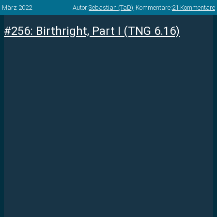
März 2022
Autor:
Sebastian (TaD)
Kommentare:
21 Kommentare
#256: Birthright, Part I (TNG 6.16)