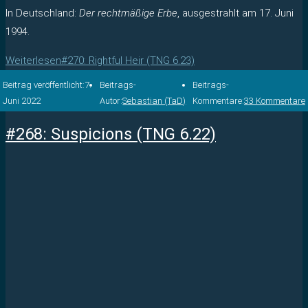
In Deutschland:
Der rechtmäßige Erbe
, ausgestrahlt am 17. Juni
1994.
Weiterlesen
#270: Rightful Heir (TNG 6.23)
Beitrag veröffentlicht:
7.
Beitrags-
Beitrags-
Juni 2022
Autor:
Sebastian (TaD)
Kommentare:
33 Kommentare
#268: Suspicions (TNG 6.22)