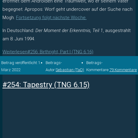
eröffnet dem Androiden eine Traumwelt, wo er seinem Vater
begegnet. Apropos: Worf geht undercover auf der Suche nach
Mogh.
Fortsetzung folgt nächste Woche.
In Deutschland:
Der Moment der Erkenntnis, Teil 1
, ausgestrahlt
am 8. Juni 1994.
Weiterlesen
#256: Birthright, Part I (TNG 6.16)
Beitrag veröffentlicht:
1.
Beitrags-
Beitrags-
März 2022
Autor:
Sebastian (TaD)
Kommentare:
79 Kommentare
#254: Tapestry (TNG 6.15)