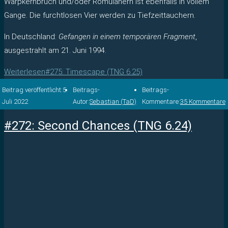
Warpkernbruch und/oder Romulanern ist ebenfalls in vollem
Gange. Die furchtlosen Vier werden zu Tiefzeittauchern.
In Deutschland:
Gefangen in einem temporären Fragment
,
ausgestrahlt am 21. Juni 1994.
Weiterlesen
#275: Timescape (TNG 6.25)
Beitrag veröffentlicht:
5.
Beitrags-
Beitrags-
Juli 2022
Autor:
Sebastian (TaD)
Kommentare:
35 Kommentare
#272: Second Chances (TNG 6.24)