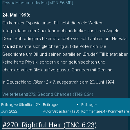
Episode herunterladen (MP3, 86 MB)
24. Mai 1993:
Ein kerniger Typ wie unser Bill hebt die Viele-Welten-
Interpretation der Quantenmechanik locker aus ihren Angeln.
Denn: Schrödingers Riker strandete vor acht Jahren auf Nervala
IV
und
beamte sich gleichzeitig auf die Potemkin. Die
Geschichte um Bill und seinen parallelen „Bruder“ Till bietet aber
keine harte Physik, sondern einen gefühlsechten und
charaktervollen Blick auf verpasste Chancen mit Deanna.
In Deutschland:
Riker : 2 = ?
, ausgestrahlt am 20. Juni 1994.
Weiterlesen
#272: Second Chances (TNG 6.24)
Beitrag veröffentlicht:
21.
Beitrags-
Beitrags-
Juni 2022
Autor:
Sebastian (TaD)
Kommentare:
47 Kommentare
#270: Rightful Heir (TNG 6.23)