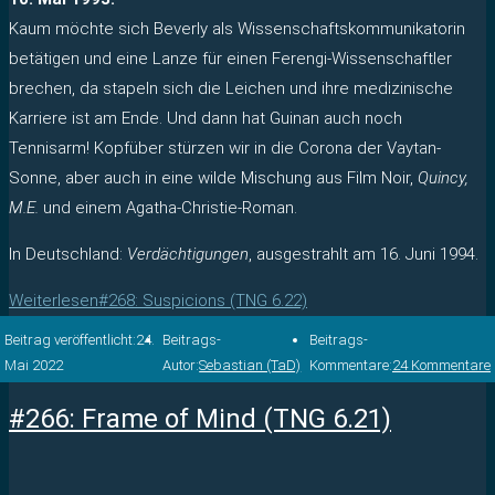
Kaum möchte sich Beverly als Wissenschaftskommunikatorin
betätigen und eine Lanze für einen Ferengi-Wissenschaftler
brechen, da stapeln sich die Leichen und ihre medizinische
Karriere ist am Ende. Und dann hat Guinan auch noch
Tennisarm! Kopfüber stürzen wir in die Corona der Vaytan-
Sonne, aber auch in eine wilde Mischung aus Film Noir,
Quincy,
M.E.
und einem Agatha-Christie-Roman.
In Deutschland:
Verdächtigungen
, ausgestrahlt am 16. Juni 1994.
Weiterlesen
#268: Suspicions (TNG 6.22)
Beitrag veröffentlicht:
24.
Beitrags-
Beitrags-
Mai 2022
Autor:
Sebastian (TaD)
Kommentare:
24 Kommentare
#266: Frame of Mind (TNG 6.21)