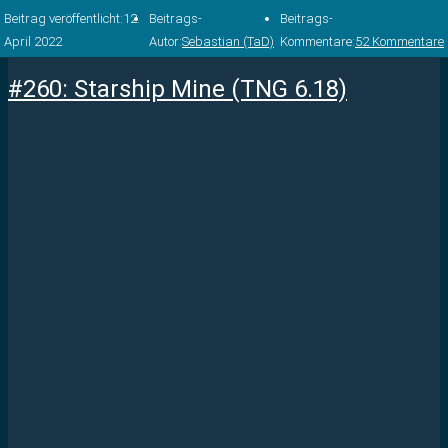
Beitrag veröffentlicht:
12.
Beitrags-
Beitrags-
April 2022
Autor:
Sebastian (TaD)
Kommentare:
52 Kommentare
#260: Starship Mine (TNG 6.18)