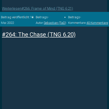
Weiterlesen
#266: Frame of Mind (TNG 6.21)
Beitrag veröffentlicht:
10.
Beitrags-
Beitrags-
Mai 2022
Autor:
Sebastian (TaD)
Kommentare:
40 Kommentare
#264: The Chase (TNG 6.20)