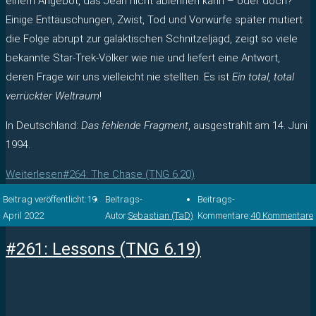
einem Angebot, das Jean nicht ablehnen kann – oder doch?
Einige Enttäuschungen, Zwist, Tod und Vorwürfe später mutiert
die Folge abrupt zur galaktischen Schnitzeljagd, zeigt so viele
bekannte Star-Trek-Völker wie nie und liefert eine Antwort,
deren Frage wir uns vielleicht nie stellten. Es ist
Ein total, total
verrückter Weltraum
!
In Deutschland:
Das fehlende Fragment
, ausgestrahlt am 14. Juni
1994.
Weiterlesen
#264: The Chase (TNG 6.20)
Beitrag veröffentlicht:
19.
Beitrags-
Beitrags-
April 2022
Autor:
Sebastian (TaD)
Kommentare:
40 Kommentare
#261: Lessons (TNG 6.19)