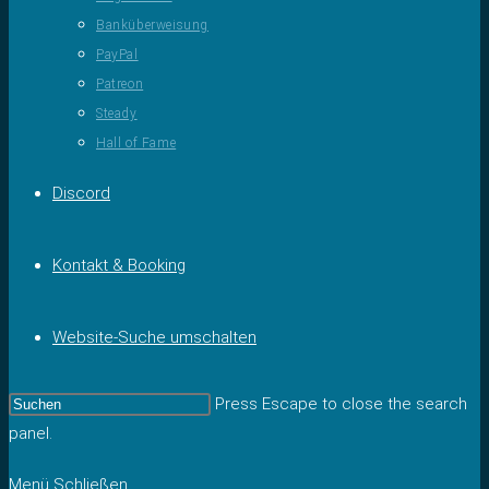
Banküberweisung
PayPal
Patreon
Steady
Hall of Fame
Discord
Kontakt & Booking
Website-Suche umschalten
Press Escape to close the search
panel.
Menü
Schließen