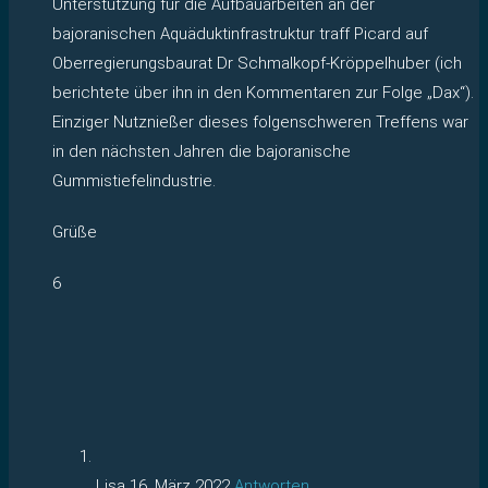
Unterstützung für die Aufbauarbeiten an der
bajoranischen Aquäduktinfrastruktur traff Picard auf
Oberregierungsbaurat Dr Schmalkopf-Kröppelhuber (ich
berichtete über ihn in den Kommentaren zur Folge „Dax“).
Einziger Nutznießer dieses folgenschweren Treffens war
in den nächsten Jahren die bajoranische
Gummistiefelindustrie.
Grüße
6
Lisa
16. März 2022
Antworten