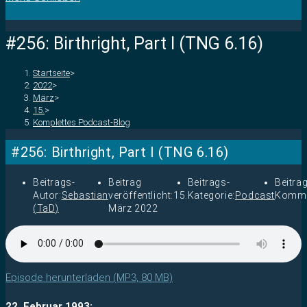
#256: Birthright, Part I (TNG 6.16)
Startseite
>
2022
>
März
>
15.
>
Komplettes Podcast-Blog
#256: Birthright, Part I (TNG 6.16)
Beitrags-
Beitrag
Beitrags-
Beitra
Autor:
Sebastian
veröffentlicht:
15.
Kategorie:
Podcast
Komme
(TaD)
März 2022
Episode herunterladen (MP3, 80 MB)
22. Februar 1993: