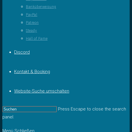
Banküberweisung
PayPal
Patreon
Steady
Hall of Fame
Discord
Kontakt & Booking
Website-Suche umschalten
Press Escape to close the search
panel.
Menü
Schließen