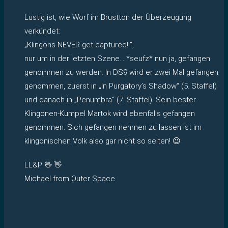
Lustig ist, wie Worf im Brustton der Überzeugung
verkündet:
„Klingons NEVER get captured!!“,
nur um in der letzten Szene… *seufz* nun ja, gefangen
genommen zu werden. In DS9 wird er zwei Mal gefangen
genommen, zuerst in „In Purgatory’s Shadow“ (5. Staffel)
und danach in „Penumbra“ (7. Staffel). Sein bester
Klingonen-Kumpel Martok wird ebenfalls gefangen
genommen. Sich gefangen nehmen zu lassen ist im
klingonischen Volk also gar nicht so selten! 😉
LL&P 🖖 👋
Michael from Outer Space