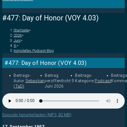
#477: Day of Honor (VOY 4.03)
Startseite
>
2026
>
Juni
>
9.
>
Komplettes Podcast-Blog
#477: Day of Honor (VOY 4.03)
Beitrags-
Beitrag
Beitrags-
Beitrags
Autor:
Sebastian
veröffentlicht:
9.
Kategorie:
Podcast
Kommen
(TaD)
Juni 2026
Episode herunterladen (MP3, 82 MB)
17. September 1997: