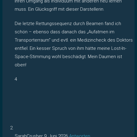
ihren Umgang als Individuum mit anderen neu lernen
muss. Ein Glücksgriff mit dieser Darstellerin.
Die letzte Rettungssequenz durch Beamen fand ich
schön – ebenso dass danach das „Aufatmen im
Transporterraum“ und evtl. ein Medizincheck des Doktors
entfiel. Ein kesser Spruch von ihm hätte meine Lost-In-
Space-Stimmung wohl beschädigt. Mein Daumen ist
oben!
4
SarahCrusher
9. Juni 2026
Antworten