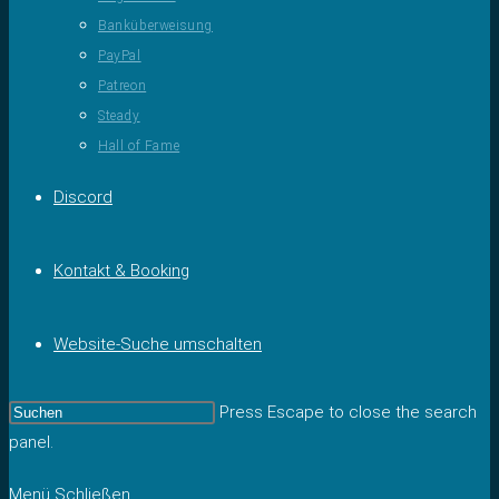
Banküberweisung
PayPal
Patreon
Steady
Hall of Fame
Discord
Kontakt & Booking
Website-Suche umschalten
Press Escape to close the search
panel.
Menü
Schließen