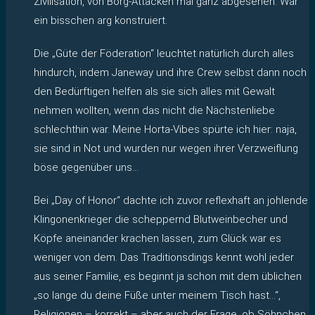
Zivilisation, von Borg-Attacken mal ganz abgesehen. War
ein bisschen arg konstruiert.
Die „Güte der Föderation“ leuchtet natürlich durch alles
hindurch, indem Janeway und ihre Crew selbst dann noch
den Bedürftigen helfen als sie sich alles mit Gewalt
nehmen wollten, wenn das nicht die Nächstenliebe
schlechthin war. Meine Horta-Vibes spürte ich hier: naja,
sie sind in Not und wurden nur wegen ihrer Verzweiflung
böse gegenüber uns…
Bei „Day of Honor“ dachte ich zuvor reflexhaft an johlende
Klingonenkrieger die scheppernd Blutweinbecher und
Köpfe aneinander krachen lassen, zum Glück war es
weniger von dem. Das Traditionsdings kennt wohl jeder
aus seiner Familie, es beginnt ja schon mit dem üblichen
„so lange du deine Füße unter meinem Tisch hast…“,
Religionen – korrekt – aber auch der Frage, ob Söhnchen