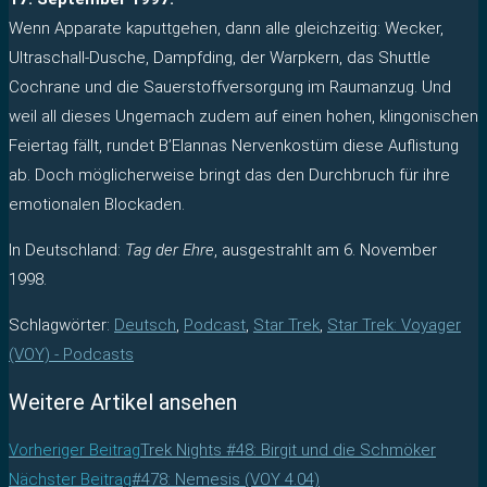
Wenn Apparate kaputtgehen, dann alle gleichzeitig: Wecker,
Ultraschall-Dusche, Dampfding, der Warpkern, das Shuttle
Cochrane und die Sauerstoffversorgung im Raumanzug. Und
weil all dieses Ungemach zudem auf einen hohen, klingonischen
Feiertag fällt, rundet B’Elannas Nervenkostüm diese Auflistung
ab. Doch möglicherweise bringt das den Durchbruch für ihre
emotionalen Blockaden.
In Deutschland:
Tag der Ehre
, ausgestrahlt am 6. November
1998.
Schlagwörter
:
Deutsch
,
Podcast
,
Star Trek
,
Star Trek: Voyager
(VOY) - Podcasts
Weitere Artikel ansehen
Vorheriger Beitrag
Trek Nights #48: Birgit und die Schmöker
Nächster Beitrag
#478: Nemesis (VOY 4.04)