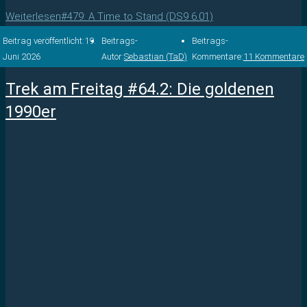
Weiterlesen
#479: A Time to Stand (DS9 6.01)
Beitrag veröffentlicht:
19.
Beitrags-
Beitrags-
Juni 2026
Autor:
Sebastian (TaD)
Kommentare:
11 Kommentare
Trek am Freitag #64.2: Die goldenen
1990er