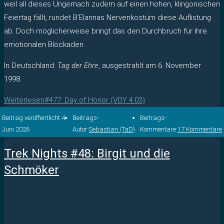
weil all dieses Ungemach zudem auf einen hohen, klingonischen
Feiertag fällt, rundet B’Elannas Nervenkostüm diese Auflistung
ab. Doch möglicherweise bringt das den Durchbruch für ihre
emotionalen Blockaden.
In Deutschland:
Tag der Ehre
, ausgestrahlt am 6. November
1998.
Weiterlesen
#477: Day of Honor (VOY 4.03)
Beitrag veröffentlicht:
4.
Beitrags-
Beitrags-
Juni 2026
Autor:
Sebastian (TaD)
Kommentare:
17 Kommentare
Trek Nights #48: Birgit und die
Schmöker