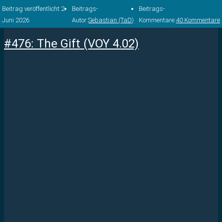
Beitrag veröffentlicht:
2.
Beitrags-
Beitrags-
Juni 2026
Autor:
Sebastian (TaD)
Kommentare:
40 Kommentare
#476: The Gift (VOY 4.02)