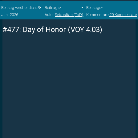
Beitrag veröffentlicht:
9.
Beitrags-
Beitrags-
Juni 2026
Autor:
Sebastian (TaD)
Kommentare:
20 Kommentare
#477: Day of Honor (VOY 4.03)