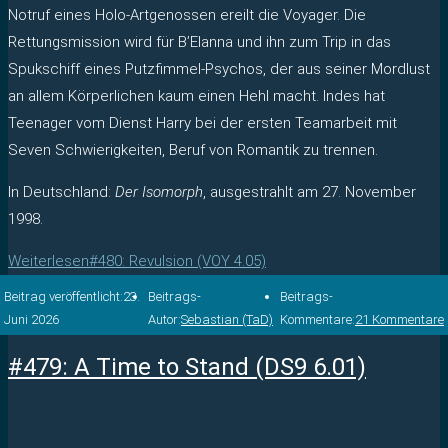
Notruf eines Holo-Artgenossen ereilt die Voyager. Die
Rettungsmission wird für B’Elanna und ihn zum Trip in das
Spukschiff eines Putzfimmel-Psychos, der aus seiner Mordlust
an allem Körperlichen kaum einen Hehl macht. Indes hat
Teenager vom Dienst Harry bei der ersten Teamarbeit mit
Seven Schwierigkeiten, Beruf von Romantik zu trennen.
In Deutschland:
Der Isomorph
, ausgestrahlt am 27. November
1998.
Weiterlesen
#480: Revulsion (VOY 4.05)
Beitrag veröffentlicht:
23.
Beitrags-
Beitrags-
Juni 2026
Autor:
Sebastian (TaD)
Kommentare:
21 Kommentare
#479: A Time to Stand (DS9 6.01)