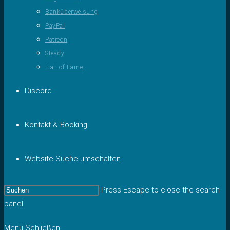
Banküberweisung
PayPal
Patreon
Steady
Hall of Fame
Discord
Kontakt & Booking
Website-Suche umschalten
Press Escape to close the search
panel.
Menü
Schließen