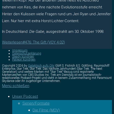
Vielen im Kopf. Auf der anderen Seite heißt es Abschied
nehmen von Kes, die ihre nächste Evolutionsstufe erreicht.
Hinter den Kulissen viele Fragen rund um Jeri Ryan und Jennifer
Lien. Nur hier mit extra Horst-Lichter-Content.
In Deutschland:
Die Gabe
, ausgestrahlt am 30. Oktober 1998.
Weiterlesen
#476: The Gift (VOY 4.02)
Impressum
Datenschutzerklärung
Steady kündigen
Patreon kündigen
Copyright 2026 by
Galaktisch aufs Ohr
GbR S. Fistrich & S. Göttling. Raumschiff
Enterprise, Star Trek, Star Trek: Das nächste Jahrhundert (Star Trek: The Next
Generation) und weitere Marken mit "Star Trek"-Bezug sind registrierte
Markenzeichen von CBS Studios Inc. Trek am Dienstag ist ein journalistisch-
redaktionelles Podcast-Projekt und steht in keinem Zusammenhang mit Paramount
Skydance oder ihr zugehöriger Unternehmen.
Menü schließen
Unser Podcast
Serien/Formate
Die Filme (MOV)