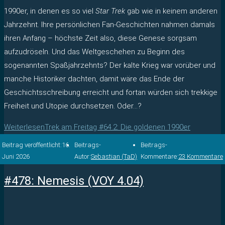
1990er, in denen es so viel
Star Trek
gab wie in keinem anderen
Jahrzehnt. Ihre persönlichen Fan-Geschichten nahmen damals
ihren Anfang – höchste Zeit also, diese Genese sorgsam
aufzudröseln. Und das Weltgeschehen zu Beginn des
sogenannten Spaßjahrzehnts? Der kalte Krieg war vorüber und
manche Historiker dachten, damit wäre das Ende der
Geschichtsschreibung erreicht und fortan würden sich trekkige
Freiheit und Utopie durchsetzen. Oder…?
Weiterlesen
Trek am Freitag #64.2: Die goldenen 1990er
Beitrag veröffentlicht:
16.
Beitrags-
Beitrags-
Juni 2026
Autor:
Sebastian (TaD)
Kommentare:
23 Kommentare
#478: Nemesis (VOY 4.04)