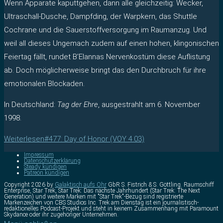
Wenn Apparate kaputtgehen, dann alle gleichzeitig: Wecker,
Ultraschall-Dusche, Dampfding, der Warpkern, das Shuttle
Cochrane und die Sauerstoffversorgung im Raumanzug. Und
weil all dieses Ungemach zudem auf einen hohen, klingonischen
Feiertag fällt, rundet B’Elannas Nervenkostüm diese Auflistung
ab. Doch möglicherweise bringt das den Durchbruch für ihre
emotionalen Blockaden.
In Deutschland:
Tag der Ehre
, ausgestrahlt am 6. November
1998.
Weiterlesen
#477: Day of Honor (VOY 4.03)
Impressum
Datenschutzerklärung
Steady kündigen
Patreon kündigen
Copyright 2026 by
Galaktisch aufs Ohr
GbR S. Fistrich & S. Göttling. Raumschiff
Enterprise, Star Trek, Star Trek: Das nächste Jahrhundert (Star Trek: The Next
Generation) und weitere Marken mit "Star Trek"-Bezug sind registrierte
Markenzeichen von CBS Studios Inc. Trek am Dienstag ist ein journalistisch-
redaktionelles Podcast-Projekt und steht in keinem Zusammenhang mit Paramount
Skydance oder ihr zugehöriger Unternehmen.