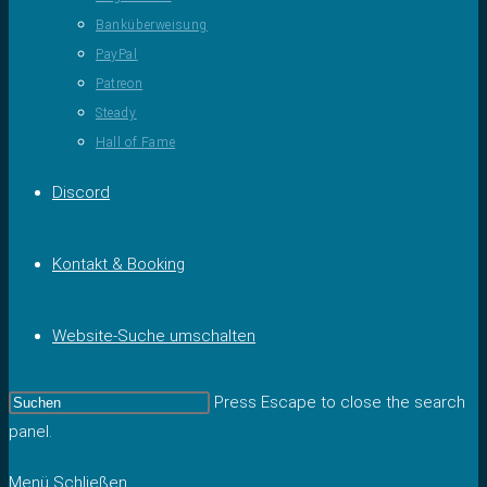
Banküberweisung
PayPal
Patreon
Steady
Hall of Fame
Discord
Kontakt & Booking
Website-Suche umschalten
Press Escape to close the search
panel.
Menü
Schließen