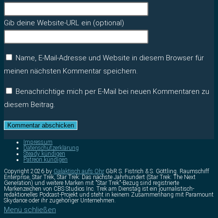
Gib deine Website-URL ein (optional)
Name, E-Mail-Adresse und Website in diesem Browser für
meinen nächsten Kommentar speichern.
Benachrichtige mich per E-Mail bei neuen Kommentaren zu
diesem Beitrag.
Impressum
Datenschutzerklärung
Steady kündigen
Patreon kündigen
Copyright 2026 by
Galaktisch aufs Ohr
GbR S. Fistrich & S. Göttling. Raumschiff
Enterprise, Star Trek, Star Trek: Das nächste Jahrhundert (Star Trek: The Next
Generation) und weitere Marken mit "Star Trek"-Bezug sind registrierte
Markenzeichen von CBS Studios Inc. Trek am Dienstag ist ein journalistisch-
redaktionelles Podcast-Projekt und steht in keinem Zusammenhang mit Paramount
Skydance oder ihr zugehöriger Unternehmen.
Menü schließen