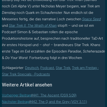
noch
Ceti Alpha V
) unter Nicholas Meyer begann, war
Trek am
Dienstag
noch Quark im Schaufenster. Nun endlich ist die
Miniseries fertig, die das narrative Loch zwischen
Space Seed
und
Star Trek II: The Wrath of Khan
stopft – und sie ist ein
Podcast! Simon & Sebastian rollen die epische
Produktionshistorie auf, besprechen nach traditioneller TaD-Art
ihr erstes Hörspiel und – oho! – brandneues Star Trek. Khans
erste Tage im Exil erzählen die Episoden
Paradise
,
Scheherazade
&
Do Your Worst
. Fortsetzung folgt in drei Wochen.
Schlagwörter
:
Deutsch
,
Podcast
,
Star Trek
,
Trek am Freitag -
Star Trek Specials - Podcasts
Weitere Artikel ansehen
Vorheriger Beitrag
#441: The Ascent (DS9 5.09)
Nächster Beitrag
#442: The Q and the Grey (VOY 3.11)