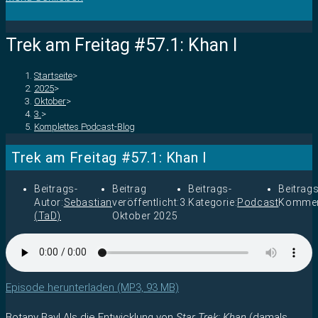
Trek am Freitag #57.1: Khan I
Startseite
>
2025
>
Oktober
>
3.
>
Komplettes Podcast-Blog
Trek am Freitag #57.1: Khan I
Beitrags-
Beitrag
Beitrags-
Beitrags
Autor:
Sebastian
veröffentlicht:
3.
Kategorie:
Podcast
Kommen
(TaD)
Oktober 2025
Episode herunterladen (MP3, 93 MB)
Botany Bay! Als die Entwicklung von
Star Trek: Khan
(damals