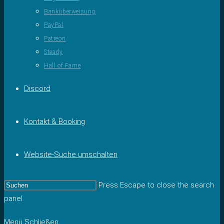
Banküberweisung
PayPal
Patreon
Steady
Hall of Fame
Discord
Kontakt & Booking
Website-Suche umschalten
Press Escape to close the search
panel.
Menü
Schließen