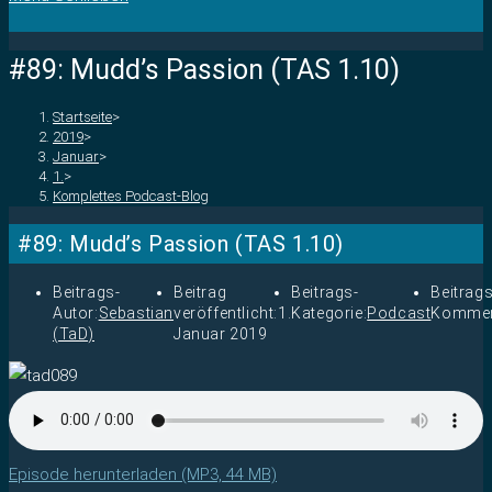
#89: Mudd’s Passion (TAS 1.10)
Startseite
>
2019
>
Januar
>
1.
>
Komplettes Podcast-Blog
#89: Mudd’s Passion (TAS 1.10)
Beitrags-
Beitrag
Beitrags-
Beitrags
Autor:
Sebastian
veröffentlicht:
1.
Kategorie:
Podcast
Kommen
(TaD)
Januar 2019
Episode herunterladen (MP3, 44 MB)