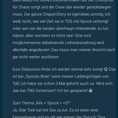
für Chaos sorgt und die Crew das wieder geradebiegen
muss. Die ganze Chapel-Story ist irgendwie unnötig. Ich
weiß nicht, wie viel Zeit sie in TOS mit Spock verbringt
oder wie viel die beiden überhaupt miteinander zu tun
haben, aber viel kann es nicht sein. Eine sich
möglicherweise anbahnende Liebesbeziehung wird
allenfalls angedeutet. Das muss man meiner Ansicht nach
gar nicht weiter ausführen.
Eure Diskussion finde ich wieder einmal sehr lustig! 😉 Das
ist bei „Spocks Brain“ (eine meiner Lieblingsfolgen von
TaD, ich habe sie schon 3 Mal gehört) auch so. Wird sich
das bei TNG fortsetzen? Ich bin gespannt! 😀
Zum Thema „Kirk + Spock = <3?":
Ja, Star Trek hat mit Sex zu tun. Es ist eben eine
Fernsehserie und es gilt wie immer der Spruch "Sex