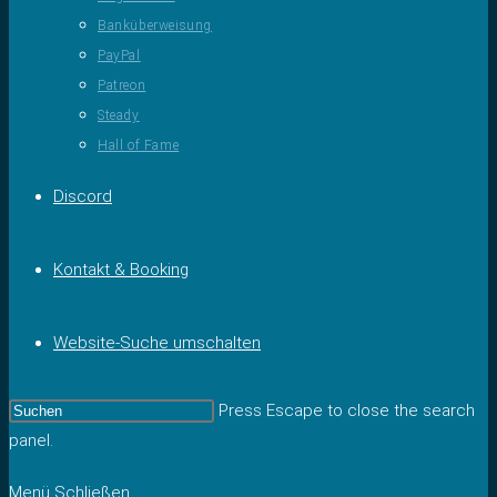
Banküberweisung
PayPal
Patreon
Steady
Hall of Fame
Discord
Kontakt & Booking
Website-Suche umschalten
Press Escape to close the search
panel.
Menü
Schließen