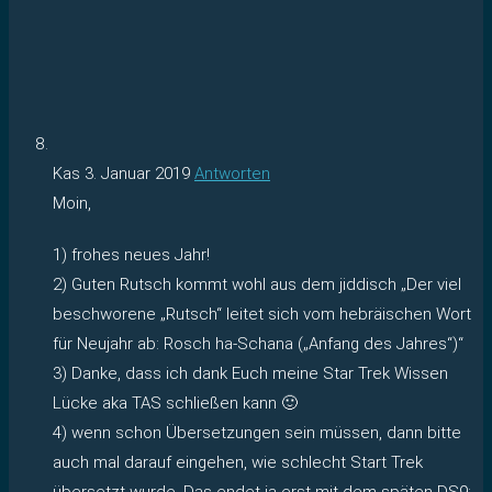
Kas
3. Januar 2019
Antworten
Moin,
1) frohes neues Jahr!
2) Guten Rutsch kommt wohl aus dem jiddisch „Der viel
beschworene „Rutsch“ leitet sich vom hebräischen Wort
für Neujahr ab: Rosch ha-Schana („Anfang des Jahres“)“
3) Danke, dass ich dank Euch meine Star Trek Wissen
Lücke aka TAS schließen kann 🙂
4) wenn schon Übersetzungen sein müssen, dann bitte
auch mal darauf eingehen, wie schlecht Start Trek
übersetzt wurde. Das endet ja erst mit dem späten DS9;