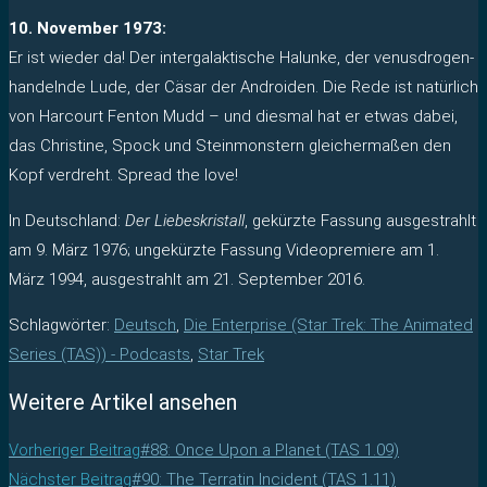
10. November 1973:
Er ist wieder da! Der intergalaktische Halunke, der venusdrogen-
handelnde Lude, der Cäsar der Androiden. Die Rede ist natürlich
von Harcourt Fenton Mudd – und diesmal hat er etwas dabei,
das Christine, Spock und Steinmonstern gleichermaßen den
Kopf verdreht. Spread the love!
In Deutschland:
Der Liebeskristall
, gekürzte Fassung ausgestrahlt
am 9. März 1976; ungekürzte Fassung Videopremiere am 1.
März 1994, ausgestrahlt am 21. September 2016.
Schlagwörter
:
Deutsch
,
Die Enterprise (Star Trek: The Animated
Series (TAS)) - Podcasts
,
Star Trek
Weitere Artikel ansehen
Vorheriger Beitrag
#88: Once Upon a Planet (TAS 1.09)
Nächster Beitrag
#90: The Terratin Incident (TAS 1.11)