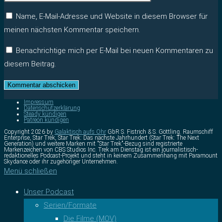
Name, E-Mail-Adresse und Website in diesem Browser für
meinen nächsten Kommentar speichern.
Benachrichtige mich per E-Mail bei neuen Kommentaren zu
diesem Beitrag.
Impressum
Datenschutzerklärung
Steady kündigen
Patreon kündigen
Copyright 2026 by
Galaktisch aufs Ohr
GbR S. Fistrich & S. Göttling. Raumschiff
Enterprise, Star Trek, Star Trek: Das nächste Jahrhundert (Star Trek: The Next
Generation) und weitere Marken mit "Star Trek"-Bezug sind registrierte
Markenzeichen von CBS Studios Inc. Trek am Dienstag ist ein journalistisch-
redaktionelles Podcast-Projekt und steht in keinem Zusammenhang mit Paramount
Skydance oder ihr zugehöriger Unternehmen.
Menü schließen
Unser Podcast
Serien/Formate
Die Filme (MOV)