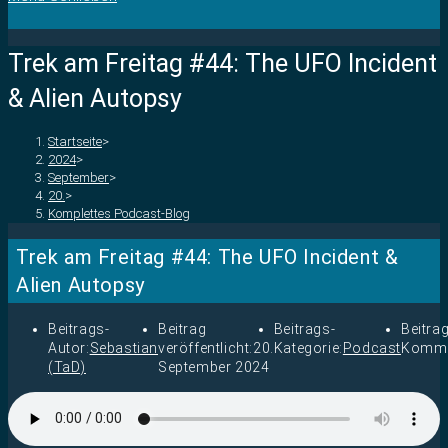
Trek am Freitag #44: The UFO Incident
& Alien Autopsy
Startseite
>
2024
>
September
>
20.
>
Komplettes Podcast-Blog
Trek am Freitag #44: The UFO Incident &
Alien Autopsy
Beitrags-
Beitrag
Beitrags-
Beitra
Autor:
Sebastian
veröffentlicht:
20.
Kategorie:
Podcast
Komme
(TaD)
September 2024