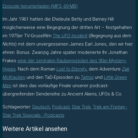
Episode herunterladen (MP3, 69 MB)
Im Jahr 1961 hatten die Eheleute Betty und Barney Hill
möglicherweise eine Begegnung der dritten Art – festgehalten
im 1975er TV-Gruselfilm
The UFO Incident
(
Begegnung aus dem
Nichts
) mit dem unvergessenen James Earl Jones, den wir hier
ehren. Bonus: Zwanzig Jahre später moderierte Ihr Jonathan
Frakes
eine der zentralen Räuberpistolen des 90er-Mystery-
Hypes
. Nach dem Roman
Lost to Eternity
, dem Adventure
Zak
McKracken
und den TaD-Episoden zu
Tattoo
und
Little Green
Men
ist dies das vorläufige Finale unserer podcast-
übergreifenden Sendereihe zu Ancient Aliens, UFOs & Co.
Schlagwörter
:
Deutsch
,
Podcast
,
Star Trek
,
Trek am Freitag -
Star Trek Specials - Podcasts
Weitere Artikel ansehen