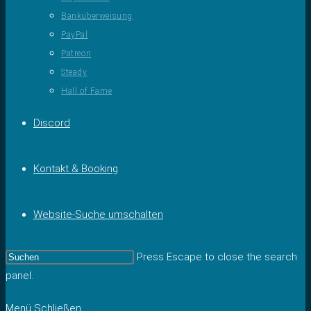
Banküberweisung
PayPal
Patreon
Steady
Hall of Fame
Discord
Kontakt & Booking
Website-Suche umschalten
Press Escape to close the search
panel.
Menü
Schließen