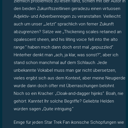
ziemlich problemlos zu lesen fand, schien mit der Autor in
den beiden Zukunftszeitlinien geradezu einen virtuosen
Adjektiv- und Adverbienreigen zu veranstalten. Vielleicht
auch um unser „Jetzt“ sprachlich von ferner Zukunft
abzugrenzen? Sätze wie „Thickening scales retained an
opalescent sheen, and his lilting voice fell into the alto
range.“ haben mich dann doch erst mal „gepuzzled“.
Hinterher denkt man „ach, ja klar, was sonst?“, aber ich
stand schon manchmal auf dem Schlauch. Jede
unbekannte Vokabel muss man gar nicht übersetzen,
vieles ergibt sich aus dem Kontext, aber meine Neugierde
wurde dann doch öfter mit Überraschungen belohnt.
Noch so ein Kracher: „Cloak-and-dagger hijinks“. Boah, nie
gehört. Kanntet Ihr solche Begriffe? Geliebte Helden
würden sagen „Quite intriguing.“
Einige für jeden Star Trek Fan ikonische Schöpfungen wie