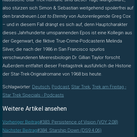
also stürzen sich Simon & Sebastian weitgehend spoilerfrei auf
den brandneuen
Lost to Eternity
von Autorenlegende Greg Cox
– und in diesem Fall drängt es sich auf, denn Hauptcharakter
dieses Jahrhunderte umspannenden Epos ist eine Kollegin aus
der Gegenwart, die fiktive True-Crime-Podcasterin Melinda
Silver, die nach der 1986 in San Francisco spurlos
verschwundenen Meeresbiologin Dr. Gillian Taylor forscht.
Außerdem entfaltet dieser Freitagstrek ausführlich die Historie
der Star-Trek-Originalromane von 1968 bis heute.
Schlagwörter
:
Deutsch
,
Podcast
,
Star Trek
,
Trek am Freitag -
Star Trek Specials - Podcasts
Weitere Artikel ansehen
Vorheriger Beitrag
#383: Persistence of Vision (VOY 2.08)
Nächster Beitrag
#384: Starship Down (DS9 4.06)