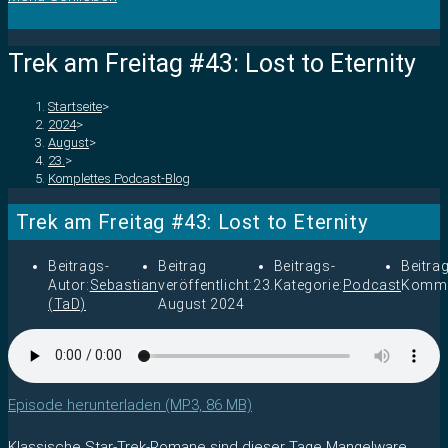
Trek am Freitag #43: Lost to Eternity
Startseite
>
2024
>
August
>
23.
>
Komplettes Podcast-Blog
Trek am Freitag #43: Lost to Eternity
Beitrags-
Beitrag
Beitrags-
Beitra
Autor:
Sebastian
veröffentlicht:
23.
Kategorie:
Podcast
Komme
(TaD)
August 2024
Episode herunterladen (MP3, 86 MB)
Klassische Star-Trek-Romane sind dieser Tage Mangelware,