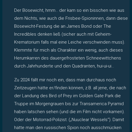
Der Bösewicht, hmm… der kam so ein bisschen wie aus
dem Nichts, wie auch die Frisbee-Spioninnen, dann diese
Bösewicht-Festung die an James Bond oder The
Incredibles denken ließ (sicher auch mit Geheim-
Krematorium falls mal eine Leiche verschwinden muss).
Klemmte für mich als Charakter ein wenig, auch dieses
Herumkarren des dauergefrosteten Schneewittchens
durch Jahrhunderte und den Quadranten, hui-ui-ui…
Zu 2024 fällt mir noch ein, dass man durchaus noch
Zeitzeugen hätte er/finden können, z.B. all jene, die nach
der Landung des Bird of Prey im Golden Gate Park die
Truppe im Morgengrauen bis zur Transamerica Pyramid
haben latschen sehen (und die im Film nicht vorkamen).
Oder der Motorrad-Polizist. („Nuuclear Wessels“). Damit
hätte man den russischen Spion noch ausschmücken