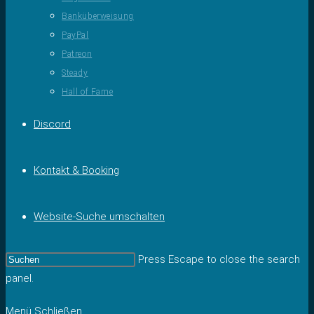
Banküberweisung
PayPal
Patreon
Steady
Hall of Fame
Discord
Kontakt & Booking
Website-Suche umschalten
Press Escape to close the search
panel.
Menü
Schließen