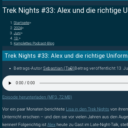
Trek Nights #33: Alex und die richtige 
Startseite
>
2024
>
Juni
>
13.
>
Komplettes Podcast-Blog
Trek Nights #33: Alex und die richtige Uniform
Beitrags-Autor:
Sebastian (TaD)
Beitrag veröffentlicht:
13. J
Episode herunterladen (MP3, 72 MB)
Vor ein paar Monaten berichtete
Lisa in den Trek Nights
von ihrem
Unterricht erschien – und den sie vor vielen Jahren aus den Au
kennen! Folgerichtig ist
Alex
heute zu Gast im Late-Night-Talk, stel