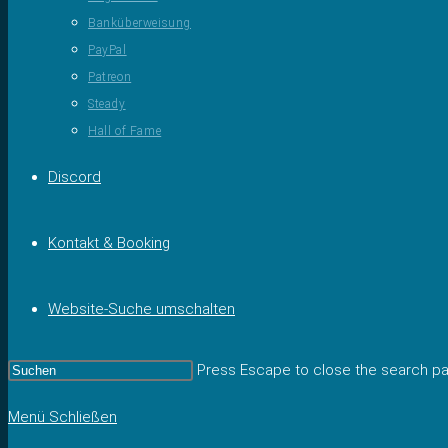
Banküberweisung
PayPal
Patreon
Steady
Hall of Fame
Discord
Kontakt & Booking
Website-Suche umschalten
Press Escape to close the search pa
Menü
Schließen