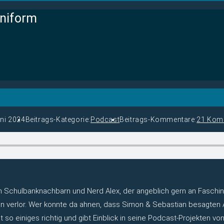
Uniform
uni 2024
Beitrags-Kategorie:
Podcast
Beitrags-Kommentare:
21 Kom
 Schulbanknachbarn und Nerd Alex, der angeblich gern an Fasching
gen verlor. Wer konnte da ahnen, dass Simon & Sebastian besagten
lt so einiges richtig und gibt Einblick in seine Podcast-Projekten 