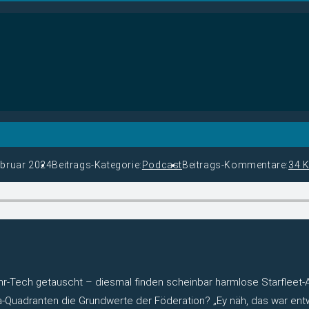
ebruar 2024
Beitrags-Kategorie:
Podcast
Beitrags-Kommentare:
34 
hr-Tech getauscht – diesmal finden scheinbar harmlose Starfleet-
-Quadranten die Grundwerte der Föderation? „Ey näh, das war entw