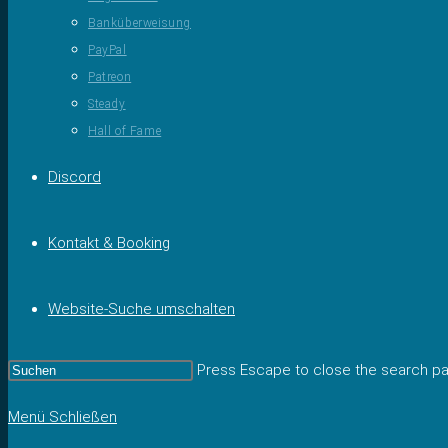
Banküberweisung
PayPal
Patreon
Steady
Hall of Fame
Discord
Kontakt & Booking
Website-Suche umschalten
Press Escape to close the search pa
Menü
Schließen