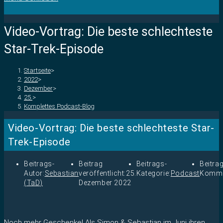
Video-Vortrag: Die beste schlechteste
Star-Trek-Episode
Startseite
>
2022
>
Dezember
>
25.
>
Komplettes Podcast-Blog
Video-Vortrag: Die beste schlechteste Star-
Trek-Episode
Beitrags-
Beitrag
Beitrags-
Beitra
Autor:
Sebastian
veröffentlicht:
25.
Kategorie:
Podcast
Komme
(TaD)
Dezember 2022
Noch mehr Geschenke! Als Simon & Sebastian im Juni ihren