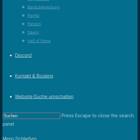
Banküberweisung
PayPal
Patreon
Steady
Hall of Fame
Discord
Kontakt & Booking
Website-Suche umschalten
Press Escape to close the search
panel.
Menü
Schließen