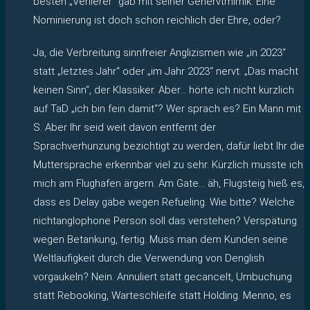
besten „Verlierer“ gab mit seiner Genervtmimik. Eine
Nominierung ist doch schon reichlich der Ehre, oder?
Ja, die Verbreitung sinnfreier Anglizismen wie „in 2023“
statt „letztes Jahr“ oder „im Jahr 2023“ nervt. „Das macht
keinen Sinn“, der Klassiker. Aber… hörte ich nicht kürzlich
auf TaD „ich bin fein damit“? Wer sprach es? Ein Mann mit
S. Aber Ihr seid weit davon entfernt der
Sprachverhunzung bezichtigt zu werden, dafür liebt Ihr die
Muttersprache erkennbar viel zu sehr. Kürzlich musste ich
mich am Flughafen ärgern. Am Gate… äh, Flugsteig hieß es,
dass es Delay gäbe wegen Refueling. Wie bitte? Welche
nichtanglophone Person soll das verstehen? Verspätung
wegen Betankung, fertig. Muss man dem Kunden seine
Weltläufigkeit durch die Verwendung von Denglish
vorgaukeln? Nein. Annuliert statt gecancelt, Umbuchung
statt Rebooking, Warteschleife statt Holding. Menno, es