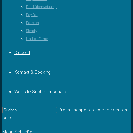
Banküberweisung
PayPal
Patreon
Steady
Hall of Fame
Discord
Kontakt & Booking
Website-Suche umschalten
Press Escape to close the search
panel.
Menü
Schließen