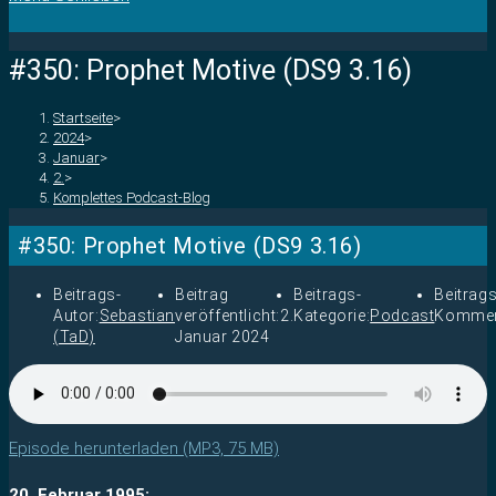
#350: Prophet Motive (DS9 3.16)
Startseite
>
2024
>
Januar
>
2.
>
Komplettes Podcast-Blog
#350: Prophet Motive (DS9 3.16)
Beitrags-
Beitrag
Beitrags-
Beitrags
Autor:
Sebastian
veröffentlicht:
2.
Kategorie:
Podcast
Kommen
(TaD)
Januar 2024
Episode herunterladen (MP3, 75 MB)
20. Februar 1995: