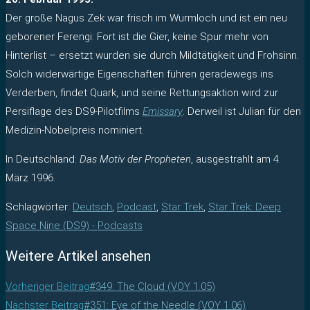
Der große Nagus Zek war frisch im Wurmloch und ist ein neu
geborener Ferengi: Fort ist die Gier, keine Spur mehr von
Hinterlist – ersetzt wurden sie durch Mildtätigkeit und Frohsinn.
Solch widerwärtige Eigenschaften führen geradewegs ins
Verderben, findet Quark, und seine Rettungsaktion wird zur
Persiflage des DS9-Pilotfilms
Emissary
. Derweil ist Julian für den
Medizin-Nobelpreis nominiert.
In Deutschland:
Das Motiv der Propheten
, ausgestrahlt am 4.
März 1996.
Schlagwörter
:
Deutsch
,
Podcast
,
Star Trek
,
Star Trek: Deep
Space Nine (DS9) - Podcasts
Weitere Artikel ansehen
Vorheriger Beitrag
#349: The Cloud (VOY 1.05)
Nächster Beitrag
#351: Eye of the Needle (VOY 1.06)