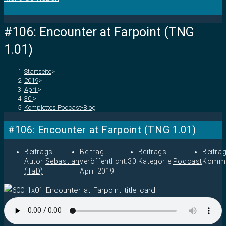
#106: Encounter at Farpoint (TNG
1.01)
Startseite
>
2019
>
April
>
30.
>
Komplettes Podcast-Blog
#106: Encounter at Farpoint (TNG 1.01)
Beitrags-
Beitrag
Beitrags-
Beitra
Autor:
Sebastian
veröffentlicht:
30.
Kategorie:
Podcast
Komme
(TaD)
April 2019