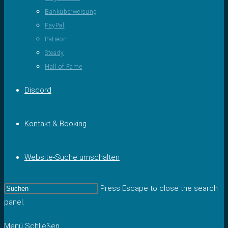
Banküberweisung
PayPal
Patreon
Steady
Hall of Fame
Discord
Kontakt & Booking
Website-Suche umschalten
Press Escape to close the search
panel.
Menü
Schließen