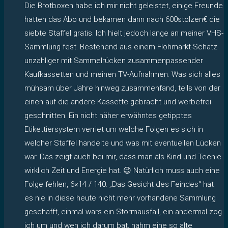
Die Brotboxen habe ich mir nicht geleistet, einige Freunde
hatten das Abo und bekamen dann nach 600stolzen€ die
siebte Staffel gratis. Ich hielt jedoch lange an meiner VHS-
Sammlung fest. Bestehend aus einem Flohmarkt-Schatz
unzähliger mit Sammelrücken zusammenpassender
Kaufkassetten und meinen TV-Aufnahmen. Was sich alles
mühsam über Jahre hinweg zusammenfand, teils von der
einen auf die andere Kassette gebracht und werbefrei
geschnitten. Ein nicht näher erwähntes getipptes
Etikettiersystem verriet um welche Folgen es sich in
welcher Staffel handelte und was mit eventuellen Lücken
war. Das zeigt auch bei mir, dass man als Kind und Teenie
wirklich Zeit und Energie hat. 😉 Natürlich muss auch eine
Folge fehlen, 6×14 / 140. „Das Gesicht des Feindes“ hat
es nie in diese heute nicht mehr vorhandene Sammlung
geschafft, einmal wars ein Stormausfall, ein andermal zog
ich um und wen ich darum bat, nahm eine so alte