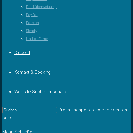
Banküberweisung
PayPal
Patreon
Steady
Hall of Fame
Discord
Kontakt & Booking
Website-Suche umschalten
Press Escape to close the search
panel.
Menü
Schließen