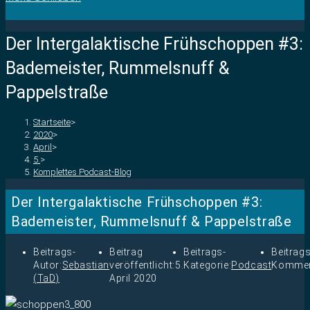
Der Intergalaktische Frühschoppen #3:
Bademeister, Rummelsnuff &
Pappelstraße
Startseite
>
2020
>
April
>
5.
>
Komplettes Podcast-Blog
Der Intergalaktische Frühschoppen #3:
Bademeister, Rummelsnuff & Pappelstraße
Beitrags-
Beitrag
Beitrags-
Beitrags
Autor:
Sebastian
veröffentlicht:
5.
Kategorie:
Podcast
Kommen
(TaD)
April 2020