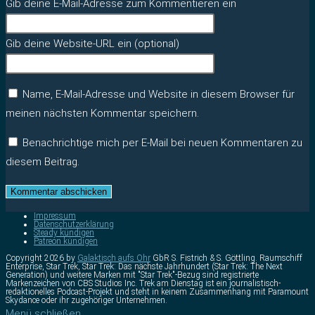
Gib deine E-Mail-Adresse zum Kommentieren ein
Gib deine Website-URL ein (optional)
Name, E-Mail-Adresse und Website in diesem Browser für
meinen nächsten Kommentar speichern.
Benachrichtige mich per E-Mail bei neuen Kommentaren zu
diesem Beitrag.
Impressum
Datenschutzerklärung
Steady kündigen
Patreon kündigen
Copyright 2026 by
Galaktisch aufs Ohr
GbR S. Fistrich & S. Göttling. Raumschiff
Enterprise, Star Trek, Star Trek: Das nächste Jahrhundert (Star Trek: The Next
Generation) und weitere Marken mit "Star Trek"-Bezug sind registrierte
Markenzeichen von CBS Studios Inc. Trek am Dienstag ist ein journalistisch-
redaktionelles Podcast-Projekt und steht in keinem Zusammenhang mit Paramount
Skydance oder ihr zugehöriger Unternehmen.
Menü schließen