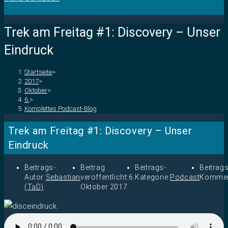
Trek am Freitag #1: Discovery – Unser
Eindruck
Startseite
>
2017
>
Oktober
>
6.
>
Komplettes Podcast-Blog
Trek am Freitag #1: Discovery – Unser
Eindruck
Beitrags-
Beitrag
Beitrags-
Beitrags
Autor:
Sebastian
veröffentlicht:
6.
Kategorie:
Podcast
Kommen
(TaD)
Oktober 2017