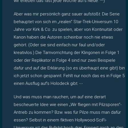
wir erleben das fast jede Woche auf’s Neue. ^^)
Aber was mir persönlich ganz sauer aufstößt: Die Serie
behauptet von sich im „realen“ Star-Trek-Universum 10
Jahre vor Kirk & Co. zu spielen, aber von Kontinuität oder
Kanon haben die Autoren scheinbar noch nie etwas
gehört. (Oder sie sind einfach nur faul und/oder
kreativlos.) Die Tarnvorrichtung der Klingonen in Folge 1
oder der Replikator in Folge 4 sind nur zwei Beispiele
dafür und auf die Erklärung (so es überhaupt eine gibt) bin
ich jetzt schon gespannt. Fehlt nur noch das es in Folge 5
einen Ausflug auf’s Holodeck gibt. -.-
Und was muss man rauchen, um auf eine derart
bescheuerte Idee wie einen „Wir fliegen mit Pilzsporen“-
Antrieb zu kommen? Bzw. was für Pilze muss man dafür
essen? Selbst in einem fiktiven Hollywood-SciFi-
Universum ist das Bullshit hoch drei. Erinnert mich an den