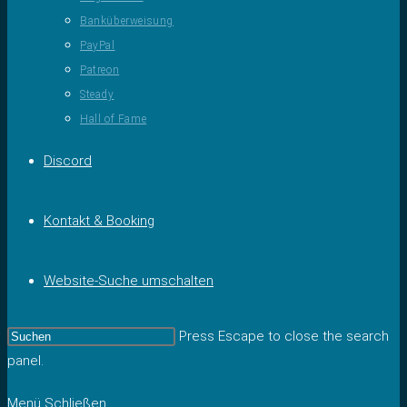
Banküberweisung
PayPal
Patreon
Steady
Hall of Fame
Discord
Kontakt & Booking
Website-Suche umschalten
Press Escape to close the search
panel.
Menü
Schließen