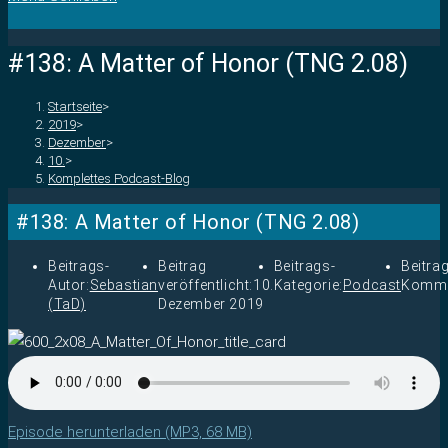
#138: A Matter of Honor (TNG 2.08)
Startseite
>
2019
>
Dezember
>
10.
>
Komplettes Podcast-Blog
#138: A Matter of Honor (TNG 2.08)
Beitrags-
Beitrag
Beitrags-
Beitra
Autor:
Sebastian
veröffentlicht:
10.
Kategorie:
Podcast
Komme
(TaD)
Dezember 2019
Episode herunterladen (MP3, 68 MB)