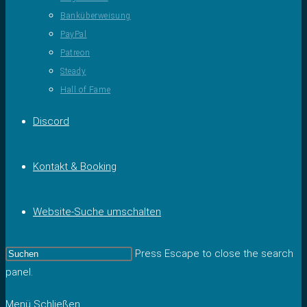
Banküberweisung
PayPal
Patreon
Steady
Hall of Fame
Discord
Kontakt & Booking
Website-Suche umschalten
Press Escape to close the search
panel.
Menü
Schließen