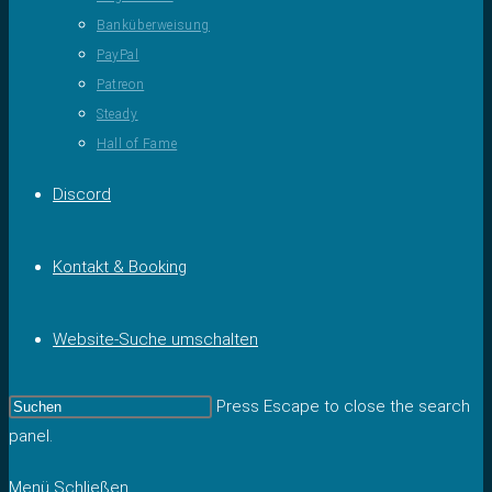
Banküberweisung
PayPal
Patreon
Steady
Hall of Fame
Discord
Kontakt & Booking
Website-Suche umschalten
Press Escape to close the search
panel.
Menü
Schließen