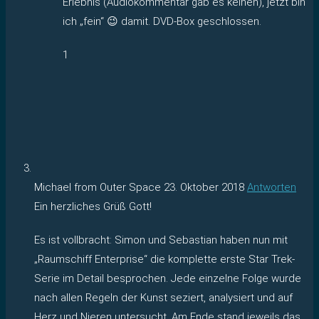
Erlebnis (Audiokommentar gab es keinen), jetzt bin
ich „fein“ 😉 damit. DVD-Box geschlossen.
1
Michael from Outer Space
23. Oktober 2018
Antworten
Ein herzliches Grüß Gott!
Es ist vollbracht: Simon und Sebastian haben nun mit
„Raumschiff Enterprise“ die komplette erste Star Trek-
Serie im Detail besprochen. Jede einzelne Folge wurde
nach allen Regeln der Kunst seziert, analysiert und auf
Herz und Nieren untersucht. Am Ende stand jeweils das