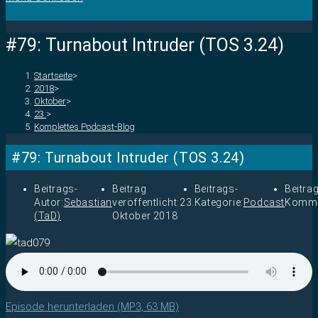
#79: Turnabout Intruder (TOS 3.24)
Startseite
>
2018
>
Oktober
>
23.
>
Komplettes Podcast-Blog
#79: Turnabout Intruder (TOS 3.24)
Beitrags-
Beitrag
Beitrags-
Beitra
Autor:
Sebastian
veröffentlicht:
23.
Kategorie:
Podcast
Komme
(TaD)
Oktober 2018
Episode herunterladen (MP3, 63 MB)