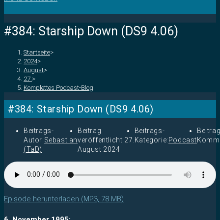
#384: Starship Down (DS9 4.06)
Startseite
>
2024
>
August
>
27.
>
Komplettes Podcast-Blog
#384: Starship Down (DS9 4.06)
Beitrags-
Beitrag
Beitrags-
Beitra
Autor:
Sebastian
veröffentlicht:
27.
Kategorie:
Podcast
Komme
(TaD)
August 2024
Episode herunterladen (MP3, 78 MB)
6. November 1995: