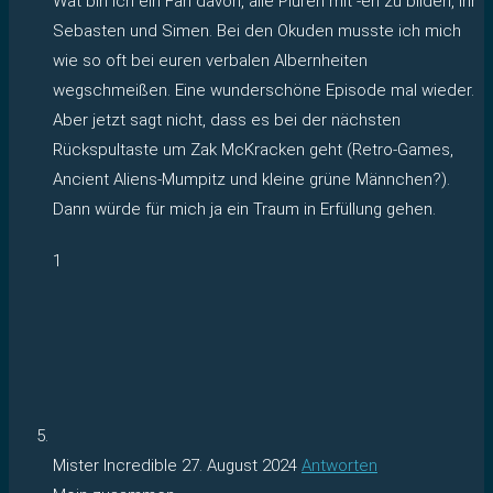
Wat bin ich ein Fan davon, alle Pluren mit -en zu bilden, ihr
Sebasten und Simen. Bei den Okuden musste ich mich
wie so oft bei euren verbalen Albernheiten
wegschmeißen. Eine wunderschöne Episode mal wieder.
Aber jetzt sagt nicht, dass es bei der nächsten
Rückspultaste um Zak McKracken geht (Retro-Games,
Ancient Aliens-Mumpitz und kleine grüne Männchen?).
Dann würde für mich ja ein Traum in Erfüllung gehen.
1
Mister Incredible
27. August 2024
Antworten