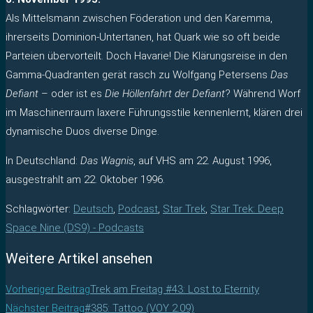
Als Mittelsmann zwischen Föderation und den Karemma,
ihrerseits Dominion-Untertanen, hat Quark wie so oft beide
Parteien übervorteilt. Doch Havarie! Die Klärungsreise in den
Gamma-Quadranten gerät rasch zu Wolfgang Petersens
Das
Defiant
– oder ist es
Die Höllenfahrt der Defiant
? Während Worf
im Maschinenraum laxere Führungsstile kennenlernt, klären drei
dynamische Duos diverse Dinge.
In Deutschland:
Das Wagnis
, auf VHS am 22. August 1996,
ausgestrahlt am 22. Oktober 1996.
Schlagwörter
:
Deutsch
,
Podcast
,
Star Trek
,
Star Trek: Deep
Space Nine (DS9) - Podcasts
Weitere Artikel ansehen
Vorheriger Beitrag
Trek am Freitag #43: Lost to Eternity
Nächster Beitrag
#385: Tattoo (VOY 2.09)