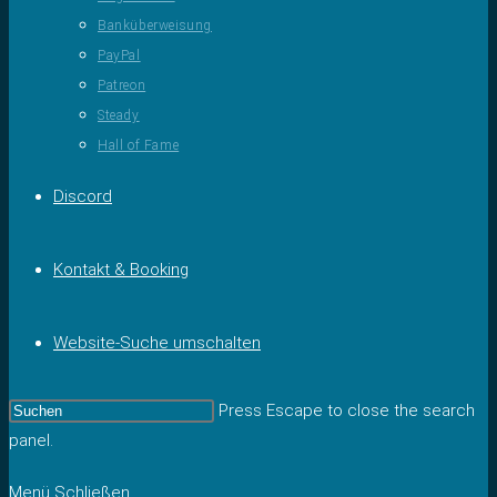
Banküberweisung
PayPal
Patreon
Steady
Hall of Fame
Discord
Kontakt & Booking
Website-Suche umschalten
Press Escape to close the search
panel.
Menü
Schließen