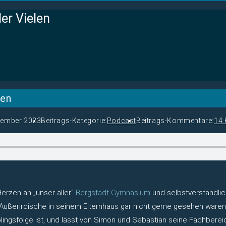
er Vielen
len
zember 2023
Beitrags-Kategorie:
Podcast
Beitrags-Kommentare:
14
Herzen an „unser aller“
Bergstadt-Gymnasium
und selbstverständlic
Außerirdische in seinem Elternhaus gar nicht gerne gesehen waren. 
lingsfolge ist, und lässt von Simon und Sebastian seine Fachbere