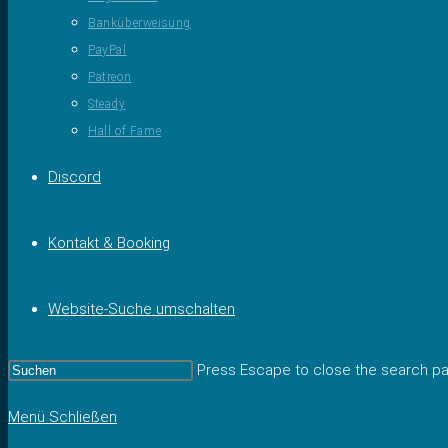
Banküberweisung
PayPal
Patreon
Steady
Hall of Fame
Discord
Kontakt & Booking
Website-Suche umschalten
Press Escape to close the search pa
Menü
Schließen