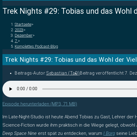
Trek Nights #29: Tobias und das Wohl d
Startseite
>
2023
>
Dezember
>
7.
>
Komplettes Podcast-Blog
Trek Nights #29: Tobias und das Wohl der Vie
Beitrags-Autor:
Sebastian (TaD)
Beitrag veröffentlicht:
7. De
Episode herunterladen (MP3, 71 MB)
Im Late-Night-Studio ist heute Abend Tobias zu Gast, Lehrer der 
Science-Fiction wurde ihm praktisch in die Wiege gelegt, obwohl 
Deep Space Nine
erst spät zu entdecken, warum
I Borg
seine Lieb