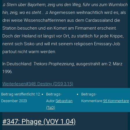
♫ Stern über Bajorhem, zeig uns den Weg, führ uns zum Wurmloch
hin, zeig, wo es steht… ♫
Angemessen weihnachtlich wird es, als
drei weise Wissenschaftlerinnen aus dem Cardassialand die
Station besuchen und ein Komet am Firmament erscheint.
Doch der Heiland ist längst vor Ort, zu stattlich für jede Krippe,
nennt sich Sisko und will mit seinem religiösen Emissary-Job
partout nicht warm werden.
In Deutschland:
Trekors Prophezeiung
, ausgestrahlt am 2. März
1996.
Weiterlesen
#348: Destiny (DS9 3.15)
Beitrag veröffentlicht:
12.
Beitrags-
Beitrags-
Dezember 2023
Autor:
Sebastian
Kommentare:
95 Kommentare
(TaD)
#347: Phage (VOY 1.04)