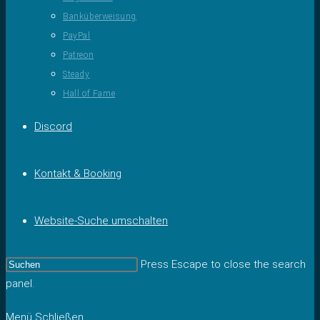
Banküberweisung
PayPal
Patreon
Steady
Hall of Fame
Discord
Kontakt & Booking
Website-Suche umschalten
Press Escape to close the search
panel.
Menü
Schließen