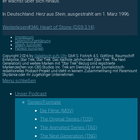
er wächst über sich hinaus.
In Deutschland:
Herz aus Stein
, ausgestrahlt am 1. März 1996.
Weiterlesen
#346: Heart of Stone (DS9 3.14)
Impressum
Datenschutzerklärung
Steady kündigen
Patreon kündigen
Copyright 2026 by
Galaktisch aufs Ohr
GbR S. Fistrich & S. Göttling. Raumschiff
Enterprise, Star Trek, Star Trek: Das nächste Jahrhundert (Star Trek: The Next
Generation) und weitere Marken mit "Star Trek"-Bezug sind registrierte
Markenzeichen von CBS Studios Inc. Trek am Dienstag ist ein journalistisch-
redaktionelles Podcast-Projekt und steht in keinem Zusammenhang mit Paramount
Skydance oder ihr zugehöriger Unternehmen.
Menü schließen
Unser Podcast
Serien/Formate
Die Filme (MOV)
The Original Series (TOS)
The Animated Series (TAS)
The Next Generation (TNG)