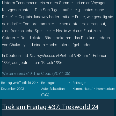
Unterm Tannenbaum ein buntes Sammelsurium an Voyager-
Kurzgeschichten… Das Schiff geht auf eine „phantastische
Reise“. – Captain Janeway hadert mit der Frage, wie gesellig sie
sein darf. – Tom programmiert seinen ersten Holo-Hangout,
eine französische Spelunke. – Neelix wird aus Frust zum
Caterer. – Den dicksten Bären bekommt das Publikum jedoch
von Chakotay und einem Hochstapler aufgebunden.
In Deutschland:
Der mysteriöse Nebel
, auf VHS am 1. Februar
1996, ausgestrahlt am 19. Juli 1996.
Weiterlesen
#349: The Cloud (VOY 1.05)
Beitrag veröffentlicht:
22.
Beitrags-
Beitrags-
Dezember 2023
Autor:
Sebastian
Kommentare:
14 Kommentare
(TaD)
Trek am Freitag #37: Trekworld 24