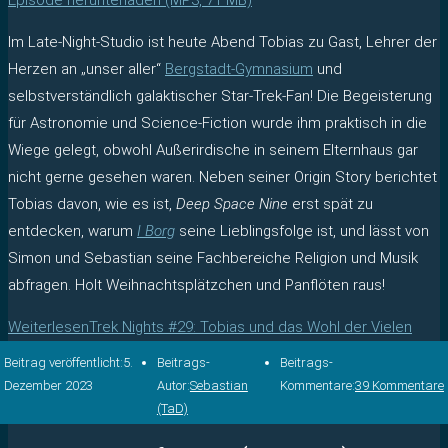
Episode herunterladen (MP3, 71 MB)
Im Late-Night-Studio ist heute Abend Tobias zu Gast, Lehrer der
Herzen an „unser aller“
Bergstadt-Gymnasium
und
selbstverständlich galaktischer Star-Trek-Fan! Die Begeisterung
für Astronomie und Science-Fiction wurde ihm praktisch in die
Wiege gelegt, obwohl Außerirdische in seinem Elternhaus gar
nicht gerne gesehen waren. Neben seiner Origin Story berichtet
Tobias davon, wie es ist,
Deep Space Nine
erst spät zu
entdecken, warum
I Borg
seine Lieblingsfolge ist, und lässt von
Simon und Sebastian seine Fachbereiche Religion und Musik
abfragen. Holt Weihnachtsplätzchen und Panflöten raus!
Weiterlesen
Trek Nights #29: Tobias und das Wohl der Vielen
Beitrag veröffentlicht:
5.
Beitrags-
Beitrags-
Dezember 2023
Autor:
Sebastian
Kommentare:
39 Kommentare
(TaD)