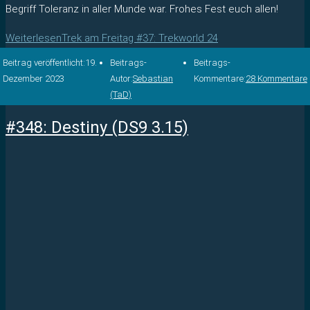
Begriff Toleranz in aller Munde war. Frohes Fest euch allen!
Weiterlesen
Trek am Freitag #37: Trekworld 24
Beitrag veröffentlicht:
19.
Beitrags-
Beitrags-
Dezember 2023
Autor:
Sebastian
Kommentare:
28 Kommentare
(TaD)
#348: Destiny (DS9 3.15)