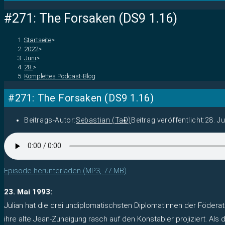
#271: The Forsaken (DS9 1.16)
Startseite
>
2022
>
Juni
>
28.
>
Komplettes Podcast-Blog
#271: The Forsaken (DS9 1.16)
Beitrags-Autor:
Sebastian (TaD)
Beitrag veröffentlicht:
28. J
Episode herunterladen (MP3, 77 MB)
23. Mai 1993:
Julian hat die drei undiplomatischsten DiplomatInnen der Födera
ihre alte Jean-Zuneigung rasch auf den Konstabler projiziert. Al