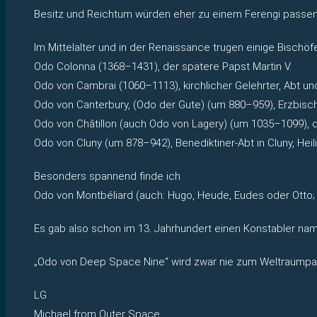
Besitz und Reichtum würden eher zu einem Ferengi passen
Im Mittelalter und in der Renaissance trugen einige Bischö
Odo Colonna (1368–1431), der spätere Papst Martin V.
Odo von Cambrai (1060–1113), kirchlicher Gelehrter, Abt un
Odo von Canterbury, (Odo der Gute) (um 880–959), Erzbischo
Odo von Châtillon (auch Odo von Lagery) (um 1035–1099), d
Odo von Cluny (um 878–942), Benediktiner-Abt in Cluny, Heil
Besonders spannend finde ich
Odo von Montbéliard (auch: Hugo, Heude, Eudes oder Otto; 1
Es gab also schon im 13. Jahrhundert einen Konstabler na
„Odo von Deep Space Nine“ wird zwar nie zum Weltraumpaps
LG
Michael from Outer Space