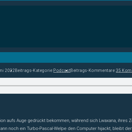
uni 2022
Beitrags-Kategorie:
Podcast
Beitrags-Kommentare:
35 Kom
tion aufs Auge gedrückt bekommen, während sich Lwaxana, ihres Ze
s dann noch ein Turbo-Pascal-Welpe den Computer hijackt, bleibt d