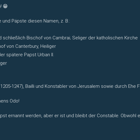
! 😁
fe und Päpste diesen Namen, z. B.:
d schließlich Bischof von Cambrai; Seliger der katholischen Kirche
f von Canterbury, Heiliger
er spätere Papst Urban II.
iger
205-1247), Bailli und Konstabler von Jerusalem sowie durch Ehe Fü
mens Odo!
t ernannt werden, aber er ist und bleibt der Constable. Obwohl 