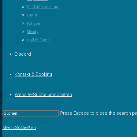
Banküberweisung
PayPal
Patreon
Steady
Hall of Fame
Discord
Kontakt & Booking
Website-Suche umschalten
Press Escape to close the search pa
Menü
Schließen