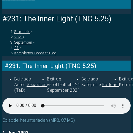
#231: The Inner Light (TNG 5.25)
Startseite
>
2021
>
September
>
21.
>
Komplettes Podcast-Blog
#231: The Inner Light (TNG 5.25)
Beitrags-
Beitrag
Beitrags-
Beitra
Autor:
Sebastian
veröffentlicht:
21.
Kategorie:
Podcast
Komme
(TaD)
September 2021
Episode herunterladen (MP3, 87 MB)
1. Juni 1992: