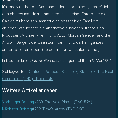
It’s lonely at the top! Das macht Jean aber nichts, schließlich hat
er sich bewusst dazu entschieden, in seiner Enterprise die
Galaxie zu bereisen, anstatt eine sesshaftige Familie zu
gründen. Wie könnte die Alternative aussehen, fragte sich
Produzent Michael Piller – und Autor Morgan Gendel fand die
Anwort. Da geht der Jean zum Kamin und darf ein ganzes,
anderes Leben leben. (Leider mit Umweltkatastrophe.)
In Deutschland:
Das zweite Leben
, ausgestrahlt am 9. Mai 1994.
Schlagwörter
:
Deutsch
,
Podcast
,
Star Trek
,
Star Trek: The Next
Generation (TNG) - Podcasts
Weitere Artikel ansehen
Vorheriger Beitrag
#230: The Next Phase (TNG 5.24)
Nächster Beitrag
#232: Time’s Arrow (TNG 5.26)