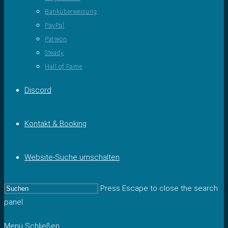
Banküberweisung
PayPal
Patreon
Steady
Hall of Fame
Discord
Kontakt & Booking
Website-Suche umschalten
Press Escape to close the search
panel.
Menü
Schließen