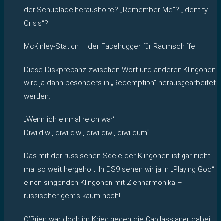
der Schublade herausholte? „Remember Me“? „Identity
Crisis“?
McKinley-Station – der Facehugger für Raumschiffe
Diese Diskprepanz zwischen Worf und anderen Klingonen
wird ja dann besonders in „Redemption“ herausgearbeitet
werden.
„Wenn ich einmal reich wär‘
Diwi-diwi, diwi-diwi, diwi-diwi, diwi-dum“
Das mit der russischen Seele der Klingonen ist gar nicht
mal so weit hergeholt. In DS9 sehen wir ja in „Playing God“
einen singenden Klingonen mit Ziehharmonika –
russischer geht’s kaum noch!
O’Brien war doch im Krieg gegen die Cardassianer dabei.