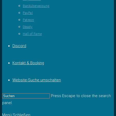
Banküberweisung
PayPal
Patreon
Steady
Hall of Fame
Discord
Kontakt & Booking
Website-Suche umschalten
Press Escape to close the search
panel.
Menü
Schließen