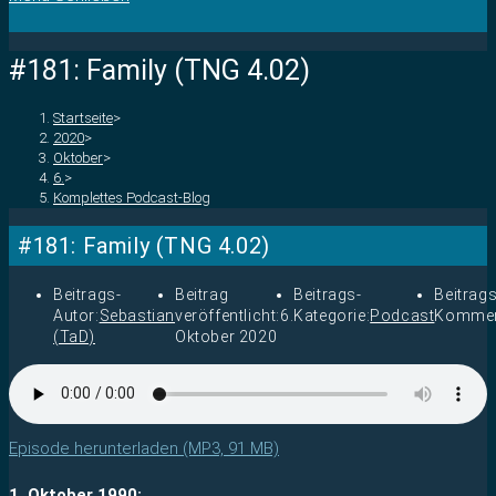
#181: Family (TNG 4.02)
Startseite
>
2020
>
Oktober
>
6.
>
Komplettes Podcast-Blog
#181: Family (TNG 4.02)
Beitrags-
Beitrag
Beitrags-
Beitrags
Autor:
Sebastian
veröffentlicht:
6.
Kategorie:
Podcast
Kommen
(TaD)
Oktober 2020
Episode herunterladen (MP3, 91 MB)
1. Oktober 1990: