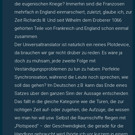
die eugenischen Kriege? Immerhin sind die Franzosen
mehrfach in England einmarschiert, zuletzt, glaube ich, zur
Zeit Richards III. Und seit Wilhelm dem Eroberer 1066
gehörten Teile von Frankreich und England schon einmal
zusammen.
Der Universaltranslator ist natürlich ein reines Plotdevice,
da brauchen wir gar nicht drüber zu reden. Es wäre ja
doch zu mühsam, jede zweite Folge mit
Veständigungsproblemen zu tun zu haben. Perfekte
Synchronisation, während die Leute noch sprechen, wie
soll das gehen? Im Deutschen z.B. kann das Ende eines
Satzes über den ganzen Sinn der Aussage entscheiden.
Das fällt in die gleiche Kategorie wie die Türen, die zur
richtigen Zeit auf- oder zugehen, die Aufzüge, die wissen
wo man hin will usw. Selbst die Raumschiffe fliegen mit
„Plotspeed“ – der Geschwindigkeit, die gerade für die
Handlung gebraucht wird (hörte ich vor kurzem in einem