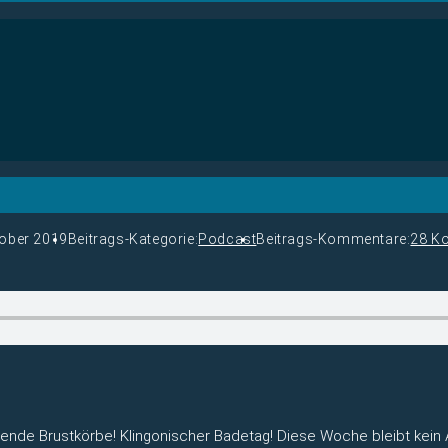
tober 2019
Beitrags-Kategorie:
Podcast
Beitrags-Kommentare:
28 K
de Brustkörbe! Klingonischer Badetag! Diese Woche bleibt kein 