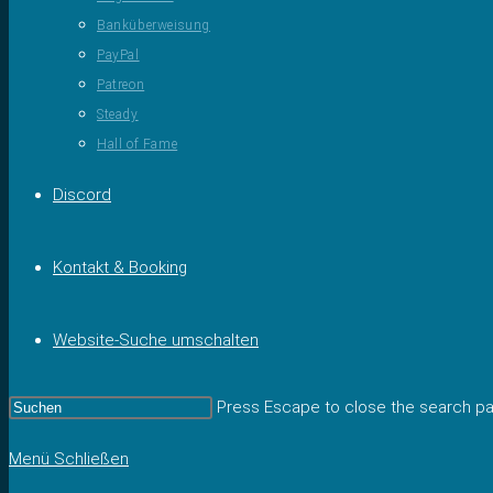
Banküberweisung
PayPal
Patreon
Steady
Hall of Fame
Discord
Kontakt & Booking
Website-Suche umschalten
Press Escape to close the search pa
Menü
Schließen