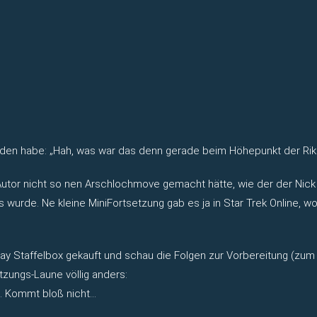
nden habe: „Hah, was war das denn gerade beim Höhepunkt der Riker
 Autor nicht so nen Arschlochmove gemacht hätte, wie der der Ni
 wurde. Ne kleine MiniFortsetzung gab es ja in Star Trek Online, wo
ay Staffelbox gekauft und schau die Folgen zur Vorbereitung (zum T
zungs-Laune völlig anders:
. Kommt bloß nicht…